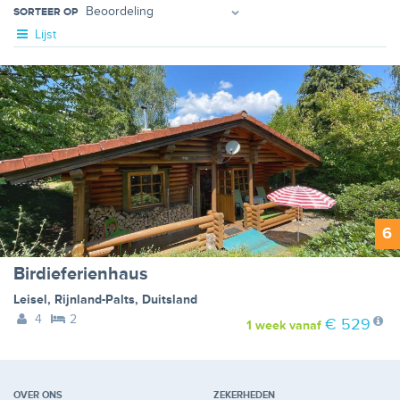
SORTEER OP
Lijst
6
Birdieferienhaus
Leisel
,
Rijnland-Palts
,
Duitsland
4
2
€ 529
1 week
vanaf
OVER ONS
ZEKERHEDEN