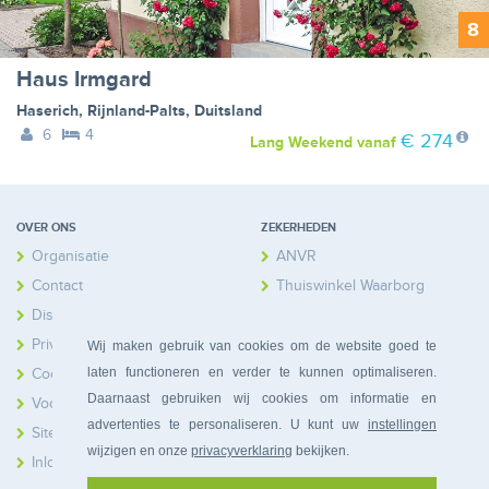
8
Haus Irmgard
Haserich
,
Rijnland-Palts
,
Duitsland
6
4
€ 274
Lang Weekend
vanaf
OVER ONS
ZEKERHEDEN
Organisatie
ANVR
Contact
Thuiswinkel Waarborg
Disclaimer
Calamiteitenfonds
Privacy
Wij maken gebruik van cookies om de website goed te
laten functioneren en verder te kunnen optimaliseren.
Cookies
Daarnaast gebruiken wij cookies om informatie en
Voorwaarden
advertenties te personaliseren. U kunt uw
instellingen
Sitemap
wijzigen en onze
privacyverklaring
bekijken.
Inloggen Huiseigenaren