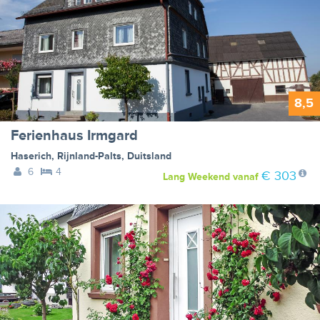
8,5
Ferienhaus Irmgard
Haserich
,
Rijnland-Palts
,
Duitsland
6
4
€ 303
Lang Weekend
vanaf