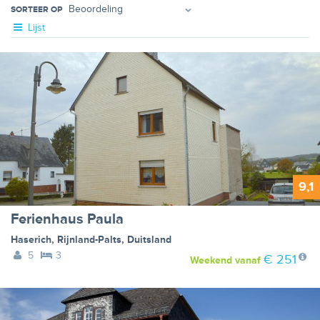
SORTEER OP
Lijst
9,1
Ferienhaus Paula
Haserich
,
Rijnland-Palts
,
Duitsland
5
3
€ 251
Weekend
vanaf