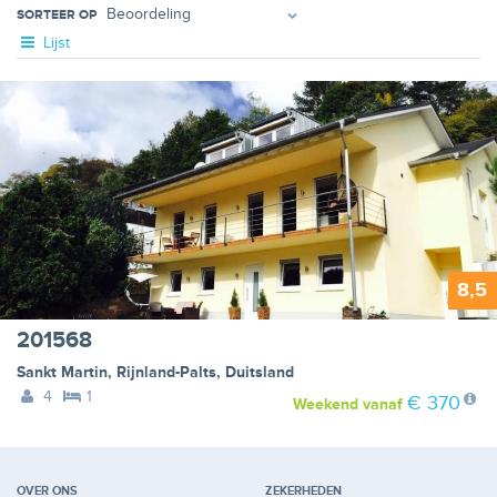
SORTEER OP
Lijst
8,5
201568
Sankt Martin
,
Rijnland-Palts
,
Duitsland
4
1
€ 370
Weekend
vanaf
OVER ONS
ZEKERHEDEN