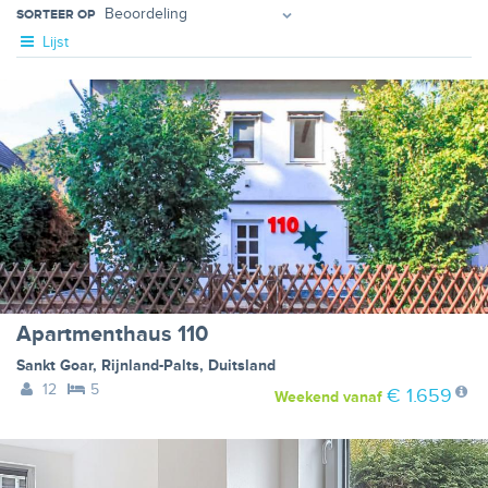
SORTEER OP
Lijst
Apartmenthaus 110
Sankt Goar
,
Rijnland-Palts
,
Duitsland
12
5
€ 1.659
Weekend
vanaf