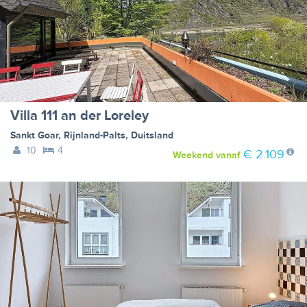
Villa 111 an der Loreley
Sankt Goar
,
Rijnland-Palts
,
Duitsland
10
4
€ 2.109
Weekend
vanaf