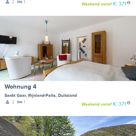
2
1
€ 371
Weekend
vanaf
Wohnung 4
Sankt Goar
,
Rijnland-Palts
,
Duitsland
2
1
€ 371
Weekend
vanaf