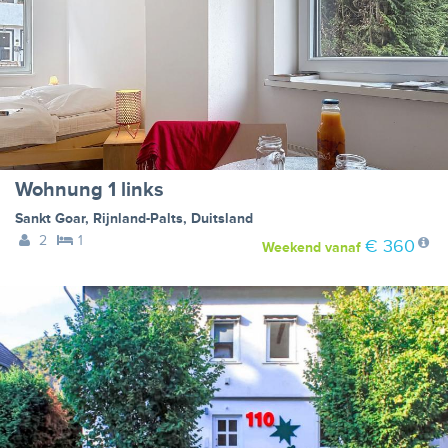
Wohnung 1 links
Sankt Goar
,
Rijnland-Palts
,
Duitsland
2
1
€ 360
Weekend
vanaf