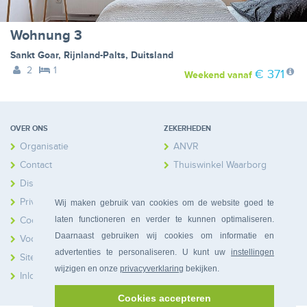
Wohnung 3
Sankt Goar
,
Rijnland-Palts
,
Duitsland
2
1
€ 371
Weekend
vanaf
OVER ONS
ZEKERHEDEN
Organisatie
ANVR
Contact
Thuiswinkel Waarborg
Disclaimer
Calamiteitenfonds
Privacy
Wij maken gebruik van cookies om de website goed te
laten functioneren en verder te kunnen optimaliseren.
Cookies
Daarnaast gebruiken wij cookies om informatie en
Voorwaarden
advertenties te personaliseren. U kunt uw
instellingen
Sitemap
wijzigen en onze
privacyverklaring
bekijken.
Inloggen Huiseigenaren
Cookies accepteren