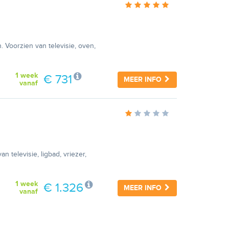
. Voorzien van televisie, oven,
1 week
€ 731
MEER INFO
vanaf
 televisie, ligbad, vriezer,
1 week
€ 1.326
MEER INFO
vanaf