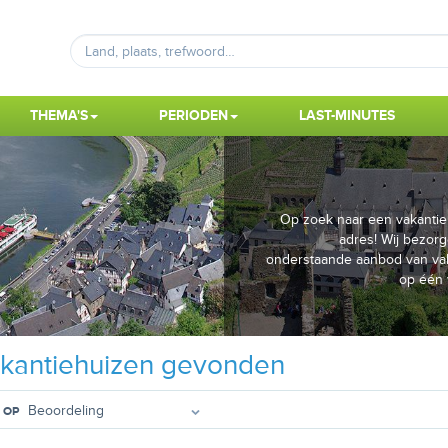
THEMA'S
PERIODEN
LAST-MINUTES
Op zoek naar een vakantiehu
adres! Wij bezorg
onderstaande aanbod van vaka
op één 
kantiehuizen gevonden
 OP