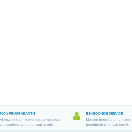
100% PRIJSGARANTIE
BEKROONDE SERVICE
Al onze prijzen komen direct van onze
Klanten beoordelen ons met
verhuurders: altijd de laagste prijs!
gemiddeld cijfer van een 9.