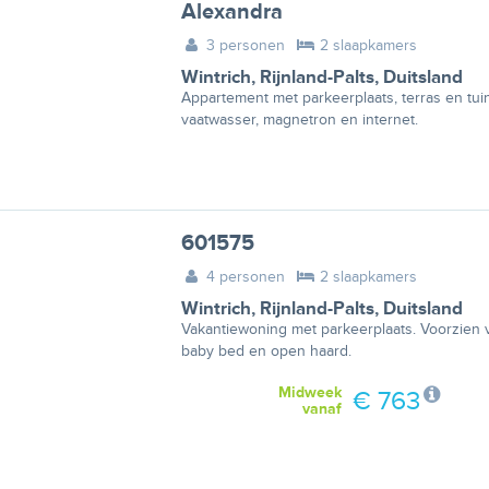
Alexandra
3 personen
2 slaapkamers
Wintrich
,
Rijnland-Palts
,
Duitsland
Appartement met parkeerplaats, terras en tuin
vaatwasser, magnetron en internet.
601575
4 personen
2 slaapkamers
Wintrich
,
Rijnland-Palts
,
Duitsland
Vakantiewoning met parkeerplaats. Voorzien van
baby bed en open haard.
Midweek
€ 763
vanaf