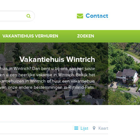
Contact
Zoeken
VAKANTIEHUIS VERHUREN
ZOEKEN
Vakantiehuis Wintrich
is in Wintrich? Dan bent u bij ons aan het juiste
en u een heerlijke vakantie in Wintrich. Bekijk het
ntiehuizen in Wintrich of huur een vakantiehuis
van onze andere bestemmingen in Rijnland-Palts.
Lijst
Kaart