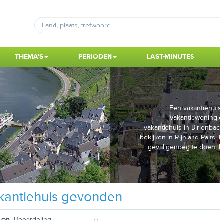
THEMA'S
PERIODEN
LAST-MINUTES
Een vakantiehuis 
Vakantiewoning.o
vakantiehuis in Birlenba
bekijken in Rijnland-Palts
geval genoeg te doen. 
antiehuis gevonden
 OP