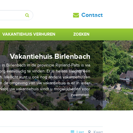
Contact
Zoeken
VAKANTIEHUIS VERHUREN
ZOEKEN
Vakantiehuis Birlenbach
in Birlenbach in de provincie Rijnland-Palts is via
rg eenvoudig te vinden. Er is helaas slechts één
ch. Wellicht kunt u ook nog andere vakantiehuizen
. In de omgeving van uw vakantiehuis is er in ieder
Nabij uw vakantiehuis vindt u mogelijkheden voor
zwemmen.
Lijst
Kaart