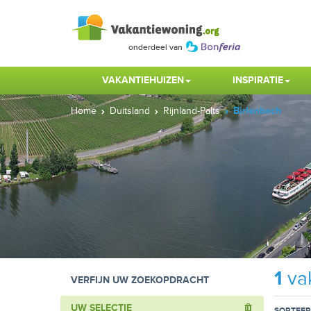
VAKANTIEHUIZEN
INSPIRATIE
Home
Duitsland
Rijnland-Palts
Birlenbach
1
vak
VERFIJN UW ZOEKOPDRACHT
UW SELECTIE
SORTEER