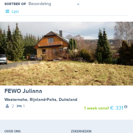
SORTEER OP
Lijst
FEWO Juliana
Westernohe
,
Rijnland-Palts
,
Duitsland
2
1
€ 331
1 week
vanaf
OVER ONS
ZEKERHEDEN