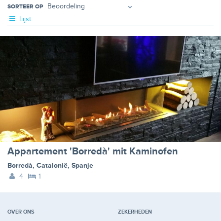
SORTEER OP
Lijst
Appartement 'Borredà' mit Kaminofen
Borredà
,
Catalonië
,
Spanje
4
1
OVER ONS
ZEKERHEDEN