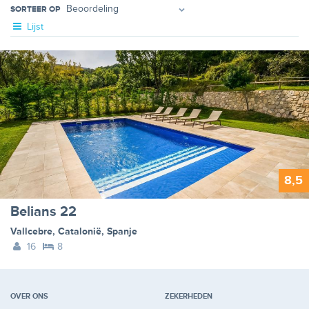
SORTEER OP
Lijst
8,5
Belians 22
Vallcebre
,
Catalonië
,
Spanje
16
8
OVER ONS
ZEKERHEDEN