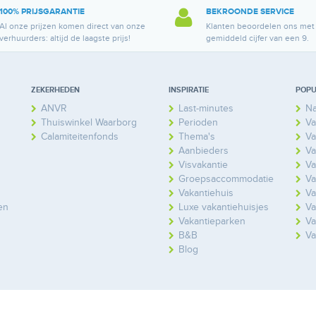
100% PRIJSGARANTIE
BEKROONDE SERVICE
Al onze prijzen komen direct van onze
Klanten beoordelen ons met
verhuurders: altijd de laagste prijs!
gemiddeld cijfer van een 9.
ZEKERHEDEN
INSPIRATIE
POPU
ANVR
Last-minutes
Na
Thuiswinkel Waarborg
Perioden
Va
Calamiteitenfonds
Thema's
Va
Aanbieders
Va
Visvakantie
Va
Groepsaccommodatie
Va
Vakantiehuis
Va
en
Luxe vakantiehuisjes
Va
Vakantieparken
Va
B&B
Va
Blog