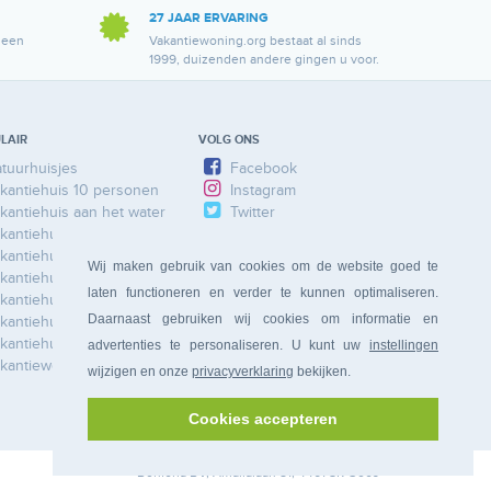
27 JAAR ERVARING
 een
Vakantiewoning.org bestaat al sinds
1999, duizenden andere gingen u voor.
LAIR
VOLG ONS
tuurhuisjes
Facebook
kantiehuis 10 personen
Instagram
kantiehuis aan het water
Twitter
kantiehuis Ardennen
kantiehuis Duitsland
Wij maken gebruik van cookies om de website goed te
kantiehuis Frankrijk
laten functioneren en verder te kunnen optimaliseren.
kantiehuis Limburg
Daarnaast gebruiken wij cookies om informatie en
kantiehuis Nederland
kantiehuis Spanje
advertenties te personaliseren. U kunt uw
instellingen
kantiewoning
wijzigen en onze
privacyverklaring
bekijken.
Cookies accepteren
Bonferia
BV, Amalialaan 81, 4461 SR Goes