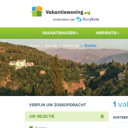
VAKANTIEHUIZEN
INSPIRATIE
Home
Spanje
Catalonië
Gualta
1
vak
VERFIJN UW ZOEKOPDRACHT
UW SELECTIE
SORTEER