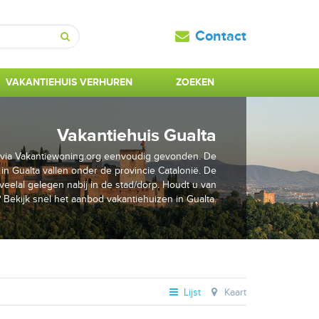
Contact
Zoeken
VAKANTIEHUIS VERHUREN
ZOEKEN
Vakantiehuis Gualta
is via Vakantiewoning.org eenvoudig gevonden. De
in Gualta vallen onder de provincie Catalonië. De
 veelal gelegen nabij in de stad/dorp. Houdt u van
? Bekijk snel het aanbod vakantiehuizen in Gualta.
Lijst
Kaart