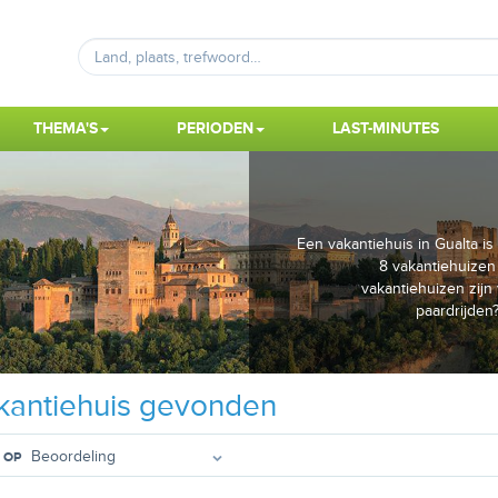
THEMA'S
PERIODEN
LAST-MINUTES
Een vakantiehuis in Gualta 
8 vakantiehuizen 
vakantiehuizen zijn
paardrijden
antiehuis gevonden
 OP