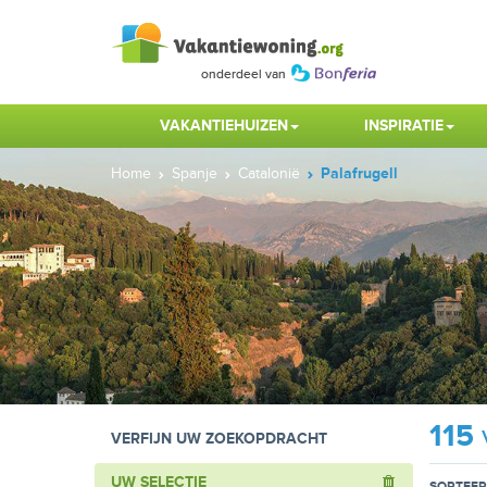
VAKANTIEHUIZEN
INSPIRATIE
Home
Spanje
Catalonië
Palafrugell
115
VERFIJN UW ZOEKOPDRACHT
UW SELECTIE
SORTEER