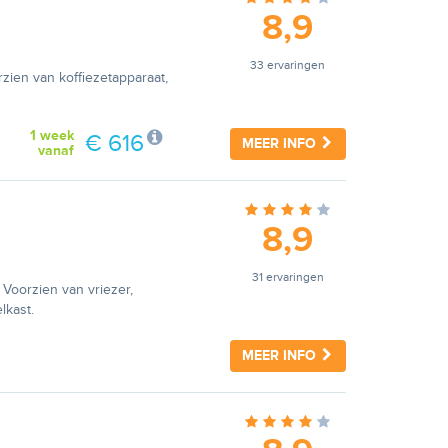
8,9
33 ervaringen
zien van koffiezetapparaat,
1 week
€ 616
MEER INFO
vanaf
8,9
31 ervaringen
Voorzien van vriezer,
lkast.
MEER INFO