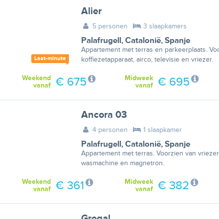
Alier
5 personen
3 slaapkamers
Palafrugell
,
Catalonië
,
Spanje
Appartement met terras en parkeerplaats. Vo
Last-minute
koffiezetapparaat, airco, televisie en vriezer.
Weekend
Midweek
€ 675
€ 695
vanaf
vanaf
Ancora 03
4 personen
1 slaapkamer
Palafrugell
,
Catalonië
,
Spanje
Appartement met terras. Voorzien van vriezer,
wasmachine en magnetron.
Weekend
Midweek
€ 361
€ 382
vanaf
vanaf
Gregal