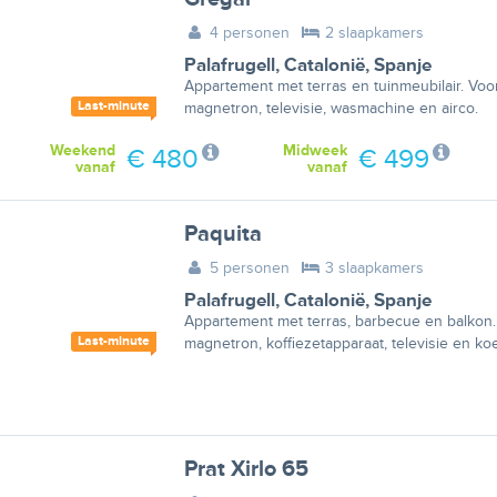
4 personen
2 slaapkamers
Palafrugell
,
Catalonië
,
Spanje
Appartement met terras en tuinmeubilair. Voor
Last-minute
magnetron, televisie, wasmachine en airco.
Weekend
Midweek
€ 480
€ 499
vanaf
vanaf
Paquita
5 personen
3 slaapkamers
Palafrugell
,
Catalonië
,
Spanje
Appartement met terras, barbecue en balkon. 
Last-minute
magnetron, koffiezetapparaat, televisie en koe
Prat Xirlo 65