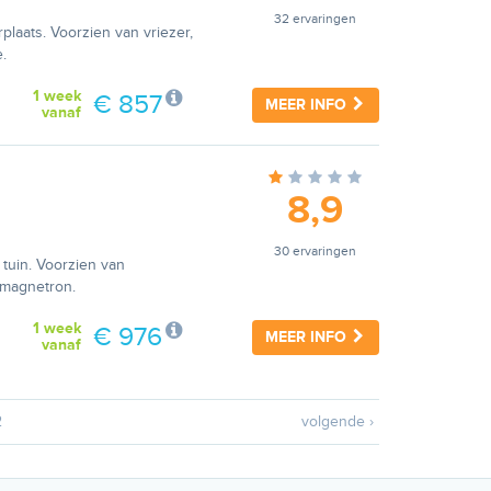
32 ervaringen
laats. Voorzien van vriezer,
.
1 week
€ 857
MEER INFO
vanaf
8,9
30 ervaringen
tuin. Voorzien van
n magnetron.
1 week
€ 976
MEER INFO
vanaf
2
volgende ›