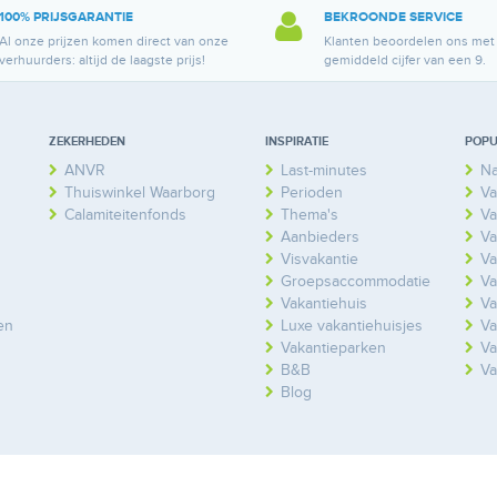
100% PRIJSGARANTIE
BEKROONDE SERVICE
Al onze prijzen komen direct van onze
Klanten beoordelen ons met
verhuurders: altijd de laagste prijs!
gemiddeld cijfer van een 9.
ZEKERHEDEN
INSPIRATIE
POPU
ANVR
Last-minutes
Na
Thuiswinkel Waarborg
Perioden
Va
Calamiteitenfonds
Thema's
Va
Aanbieders
Va
Visvakantie
Va
Groepsaccommodatie
Va
Vakantiehuis
Va
en
Luxe vakantiehuisjes
Va
Vakantieparken
Va
B&B
Va
Blog