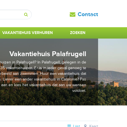
Contact
Zoeken
VAKANTIEHUIS VERHUREN
ZOEKEN
Vakantiehuis Palafrugell
izen in Palafrugell? In Palafrugell, gelegen in de
 535 vakantiehuizen. Er is in ieder geval genoeg te
oorbeeld aan zwemmen. Huur een vakantiehuis dat
s. Liever een ander vakantiehuis in Catalonië? Pas
 aan en kies het vakantiehuis dat aan uw wensen
voldoet.
Lijst
Kaart