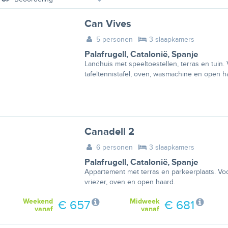
Can Vives
5 personen
3 slaapkamers
Palafrugell
,
Catalonië
,
Spanje
Landhuis met speeltoestellen, terras en tuin.
tafeltennistafel, oven, wasmachine en open h
Canadell 2
6 personen
3 slaapkamers
Palafrugell
,
Catalonië
,
Spanje
Appartement met terras en parkeerplaats. Voo
vriezer, oven en open haard.
Weekend
Midweek
€ 657
€ 681
vanaf
vanaf