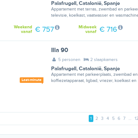
Palafrugell
,
Catalonië
,
Spanje
Appartement met terras, zwembad en parkeerp
televisie, koelkast, vaatwasser en wasmachine
Weekend
Midweek
€ 757
€ 716
vanaf
vanaf
Illa 90
5 personen
2 slaapkamers
Palafrugell
,
Catalonië
,
Spanje
Appartement met parkeerplaats, zwembad en 
Last-minute
koffiezetapparaat, ligbad, vriezer, koelkast e
1
2
3
4
5
6
7
…
1