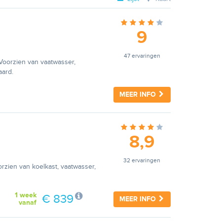
9
47 ervaringen
 Voorzien van vaatwasser,
aard.
MEER INFO
8,9
32 ervaringen
rzien van koelkast, vaatwasser,
1 week
€ 839
MEER INFO
vanaf