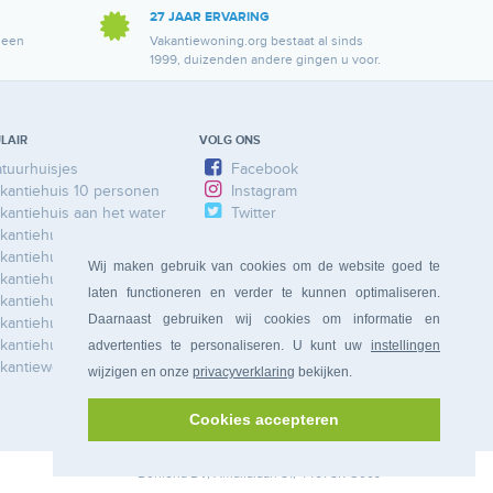
27 JAAR ERVARING
 een
Vakantiewoning.org bestaat al sinds
1999, duizenden andere gingen u voor.
LAIR
VOLG ONS
tuurhuisjes
Facebook
kantiehuis 10 personen
Instagram
kantiehuis aan het water
Twitter
kantiehuis Ardennen
kantiehuis Duitsland
Wij maken gebruik van cookies om de website goed te
kantiehuis Frankrijk
laten functioneren en verder te kunnen optimaliseren.
kantiehuis Limburg
Daarnaast gebruiken wij cookies om informatie en
kantiehuis Nederland
kantiehuis Spanje
advertenties te personaliseren. U kunt uw
instellingen
kantiewoning
wijzigen en onze
privacyverklaring
bekijken.
Cookies accepteren
Bonferia
BV, Amalialaan 81, 4461 SR Goes