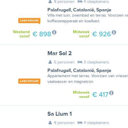
8 personen
4 slaapkamers
Palafrugell
,
Catalonië
,
Spanje
Villa met tuin, zwembad en terras. Voorzien va
Last-minute
koffiezetapparaat en koelkast.
Weekend
Midweek
€ 898
€ 926
vanaf
vanaf
Mar Sol 2
6 personen
3 slaapkamers
Palafrugell
,
Catalonië
,
Spanje
Appartement met terras. Voorzien van vriezer
Last-minute
vaatwasser en magnetron.
Midweek
€ 417
vanaf
Sa Llum 1
8 personen
4 slaapkamers