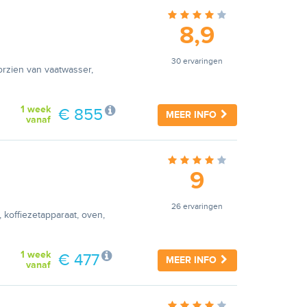
8,9
30 ervaringen
orzien van vaatwasser,
1 week
€ 855
MEER INFO
vanaf
9
26 ervaringen
 koffiezetapparaat, oven,
1 week
€ 477
MEER INFO
vanaf