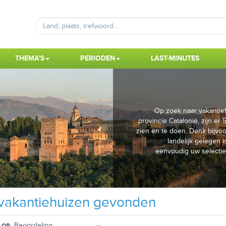
THEMA'S
PERIODEN
LAST-MINUTES
Op zoek naar vakantiehu
provincie Catalonië, zijn er
zien en te doen. Denk bijv
landelijk gelegen i
eenvoudig uw selectie
vakantiehuizen gevonden
 OP