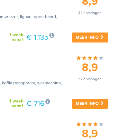
8,9
32 ervaringen
n vriezer, ligbad, open haard,
1 week
€ 1.135
MEER INFO
vanaf
8,9
32 ervaringen
, koffiezetapparaat, wasmachine,
1 week
€ 716
MEER INFO
vanaf
8,9