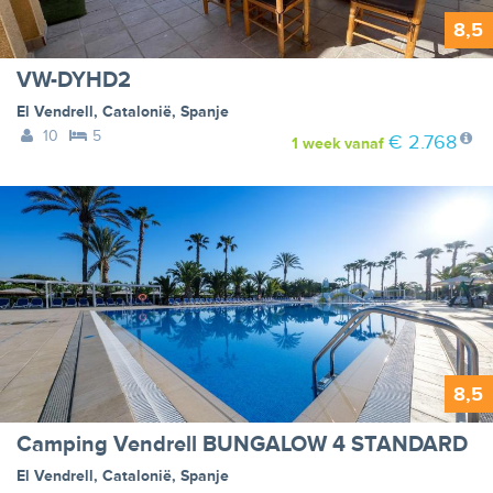
8,5
VW-DYHD2
El Vendrell
,
Catalonië
,
Spanje
10
5
€ 2.768
1 week
vanaf
8,5
Camping Vendrell BUNGALOW 4 STANDARD
El Vendrell
,
Catalonië
,
Spanje