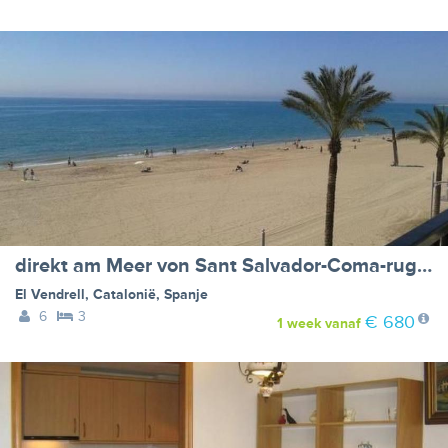
direkt am Meer von Sant Salvador-Coma-ruga del Vendrell (Costa Dorada)
El Vendrell
,
Catalonië
,
Spanje
6
3
€ 680
1 week
vanaf