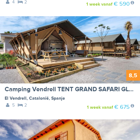
4
2
€ 590
1 week
vanaf
8,5
Camping Vendrell TENT GRAND SAFARI GLAMPING
El Vendrell
,
Catalonië
,
Spanje
5
2
€ 675
1 week
vanaf