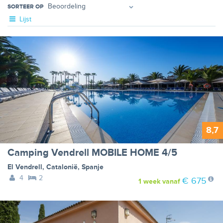
SORTEER OP
Lijst
8,7
Camping Vendrell MOBILE HOME 4/5
El Vendrell
,
Catalonië
,
Spanje
4
2
€ 675
1 week
vanaf