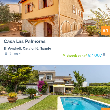
8,1
Casa Las Palmeras
El Vendrell
,
Catalonië
,
Spanje
7
4
€ 1.007
Midweek
vanaf