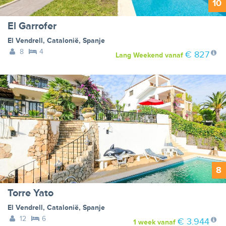
10
El Garrofer
El Vendrell
,
Catalonië
,
Spanje
8
4
€ 827
Lang Weekend
vanaf
8
Torre Yato
El Vendrell
,
Catalonië
,
Spanje
12
6
€ 3.944
1 week
vanaf