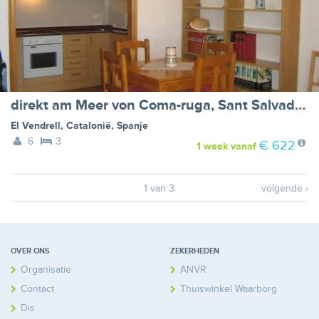
direkt am Meer von Coma-ruga, Sant Salvador del Vendrell (Costa Dorada)
El Vendrell
,
Catalonië
,
Spanje
6
3
€ 622
1 week
vanaf
1 van 3
volgende ›
OVER ONS
ZEKERHEDEN
Organisatie
ANVR
Contact
Thuiswinkel Waarborg
Disclaimer
Calamiteitenfonds