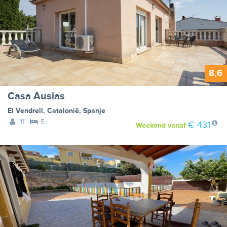
8,6
Casa Ausias
El Vendrell
,
Catalonië
,
Spanje
11
5
€ 431
Weekend
vanaf