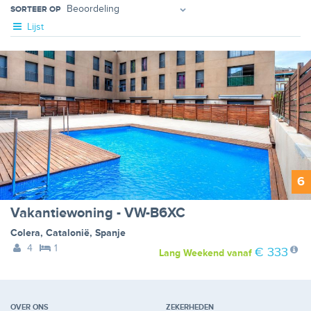
SORTEER OP
Lijst
6
Vakantiewoning - VW-B6XC
Colera
,
Catalonië
,
Spanje
4
1
€ 333
Lang Weekend
vanaf
OVER ONS
ZEKERHEDEN