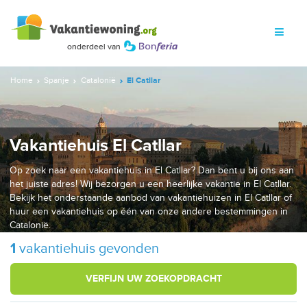
Home
Spanje
Catalonië
El Catllar
Vakantiehuis El Catllar
Op zoek naar een vakantiehuis in El Catllar? Dan bent u bij ons aan
het juiste adres! Wij bezorgen u een heerlijke vakantie in El Catllar.
Bekijk het onderstaande aanbod van vakantiehuizen in El Catllar of
huur een vakantiehuis op één van onze andere bestemmingen in
Catalonië.
1
vakantiehuis gevonden
VERFIJN UW ZOEKOPDRACHT