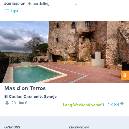
SORTEER OP
Lijst
8
Mas d´en Tarres
El Catllar
,
Catalonië
,
Spanje
20
6
€ 1.484
Lang Weekend
vanaf
OVER ONS
ZEKERHEDEN