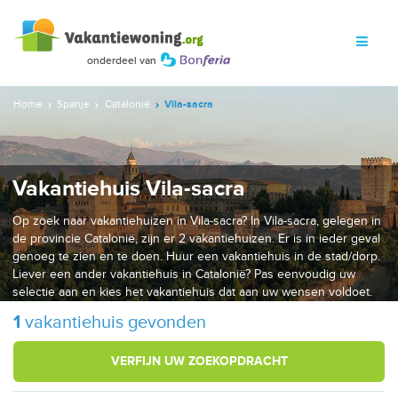
Home
Spanje
Catalonië
Vila-sacra
Vakantiehuis Vila-sacra
Op zoek naar vakantiehuizen in Vila-sacra? In Vila-sacra, gelegen in
de provincie Catalonië, zijn er 2 vakantiehuizen. Er is in ieder geval
genoeg te zien en te doen. Huur een vakantiehuis in de stad/dorp.
Liever een ander vakantiehuis in Catalonië? Pas eenvoudig uw
selectie aan en kies het vakantiehuis dat aan uw wensen voldoet.
1
vakantiehuis gevonden
VERFIJN UW ZOEKOPDRACHT