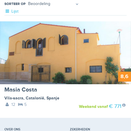
SORTEER OP
Lijst
8,6
Masia Costa
Vila-sacra
,
Catalonië
,
Spanje
12
5
€ 771
Weekend
vanaf
OVER ONS
ZEKERHEDEN