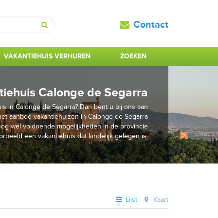
Contact
Zoeken
VAKANTIEHUIS VERHUREN
ZOEKEN
tiehuis Calonge de Segarra
is in Calonge de Segarra? Dan bent u bij ons aan
het aanbod vakantiehuizen in Calonge de Segarra
 nog wel voldoende mogelijkheden in de provincie
orbeeld een vakantiehuis dat landelijk gelegen is.
Lijst
Kaart