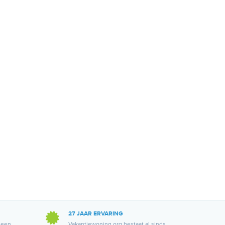
27 JAAR ERVARING
 een
Vakantiewoning.org bestaat al sinds