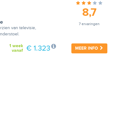
8,7
je
7 ervaringen
zien van televisie,
inderstoel.
1 week
€ 1.323
MEER INFO
vanaf