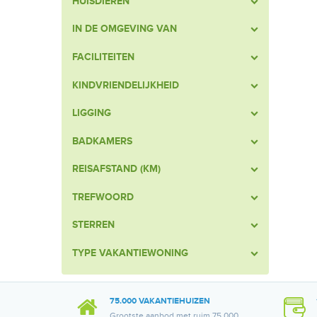
HUISDIEREN
IN DE OMGEVING VAN
FACILITEITEN
KINDVRIENDELIJKHEID
LIGGING
BADKAMERS
REISAFSTAND (KM)
TREFWOORD
STERREN
TYPE VAKANTIEWONING
75.000 VAKANTIEHUIZEN
Grootste aanbod met ruim 75.000