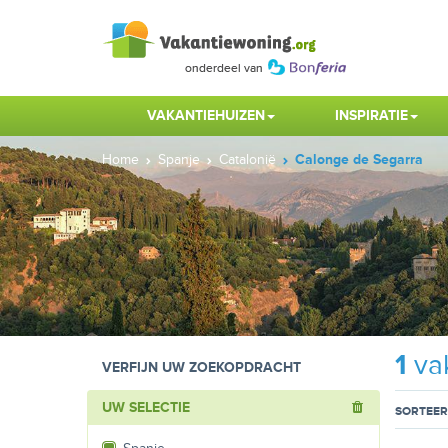
VAKANTIEHUIZEN
INSPIRATIE
Home
Spanje
Catalonië
Calonge de Segarra
1
vak
VERFIJN UW ZOEKOPDRACHT
UW SELECTIE
SORTEER