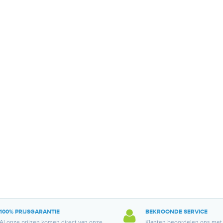
100% PRIJSGARANTIE
BEKROONDE SERVICE
Al onze prijzen komen direct van onze
Klanten beoordelen ons met