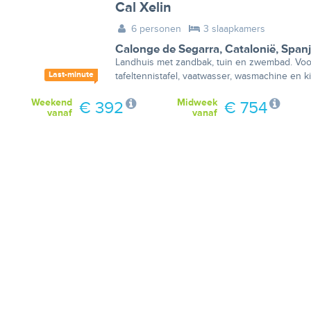
Cal Xelin
6 personen
3 slaapkamers
Calonge de Segarra
,
Catalonië
,
Span
Landhuis met zandbak, tuin en zwembad. Voor
Last-minute
tafeltennistafel, vaatwasser, wasmachine en k
Weekend
Midweek
€ 392
€ 754
vanaf
vanaf