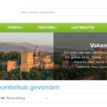
THEMA'S
PERIODEN
LAST-MINUTES
Vakan
Op zoek naar een vakantiehu
het goede adres. Helaas is 
beperkt, maar zijn er
Catalonië. Huur bijvo
antiehuis gevonden
 OP