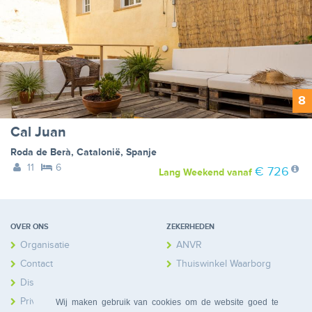
8
Cal Juan
Roda de Berà
,
Catalonië
,
Spanje
11
6
€ 726
Lang Weekend
vanaf
OVER ONS
ZEKERHEDEN
Organisatie
ANVR
Contact
Thuiswinkel Waarborg
Disclaimer
Calamiteitenfonds
Privacy
Wij maken gebruik van cookies om de website goed te