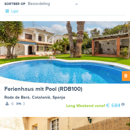
SORTEER OP
Lijst
8
Ferienhaus mit Pool (RDB100)
Roda de Berà
,
Catalonië
,
Spanje
6
3
€ 684
Lang Weekend
vanaf