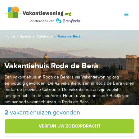
Home
Spanje
Catalonië
Roda de Berà
Vakantiehuis Roda de Berà
Een vakantiehuis in Roda de Berà is via Vakantiewoning.org
eenvoudig gevonden. De 42 vakantiehuizen in Roda de Berà vallen
onder de provincie Catalonië. De vakantiehuizen zijn veelal
gelegen nabij in de stad/dorp. Houdt u van tennissen? Bekijk snel
het aanbod vakantiehuizen in Roda de Berà.
2
vakantiehuizen gevonden
VERFIJN UW ZOEKOPDRACHT