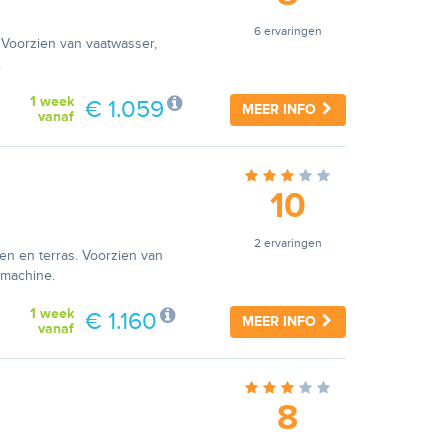
6 ervaringen
. Voorzien van vaatwasser,
.
1 week
€ 1.059
MEER INFO
vanaf
10
2 ervaringen
en en terras. Voorzien van
smachine.
1 week
€ 1.160
MEER INFO
vanaf
8