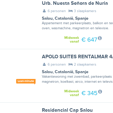
Urb. Nuesta Señora de Nuria
6 personen
3 slaapkamers
Salou
,
Catalonië
,
Spanje
Appartement met parkeerplaats, balkon en ter
oven, wasmachine, magnetron en televisie.
Midweek
€ 647
vanaf
APOLO SUITES RENTALMAR 4
6 personen
2 slaapkamers
Salou
,
Catalonië
,
Spanje
Vakantiewoning met zwembad, parkeerplaats e
Last-minute
magnetron, koelkast, airco, internet en televis
Midweek
€ 345
vanaf
Residencial Cap Salou