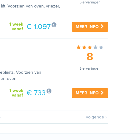
5 ervaringen
ft. Voorzien van oven, vriezer,
1 week
€ 1.097
MEER INFO
vanaf
8
5 ervaringen
rplaats. Voorzien van
 en oven.
1 week
€ 733
MEER INFO
vanaf
4
volgende ›