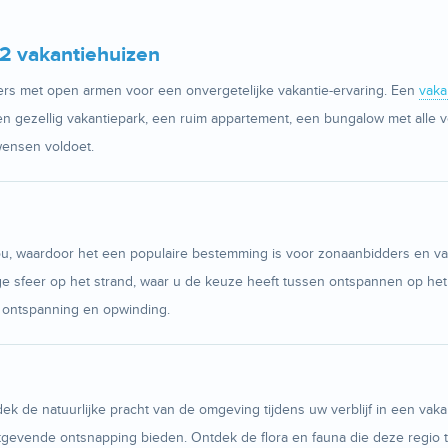
32 vakantiehuizen
ers met open armen voor een onvergetelijke vakantie-ervaring. Een
vaka
en gezellig vakantiepark, een ruim appartement, een bungalow met alle 
wensen voldoet.
u, waardoor het een populaire bestemming is voor zonaanbidders en vak
ge sfeer op het strand, waar u de keuze heeft tussen ontspannen op het
n ontspanning en opwinding.
ek de natuurlijke pracht van de omgeving tijdens uw verblijf in een vak
gevende ontsnapping bieden. Ontdek de flora en fauna die deze regio te