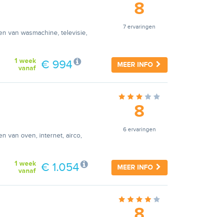
8
7 ervaringen
ien van wasmachine, televisie,
1 week
€ 994
MEER INFO
vanaf
8
6 ervaringen
en van oven, internet, airco,
1 week
€ 1.054
MEER INFO
vanaf
8