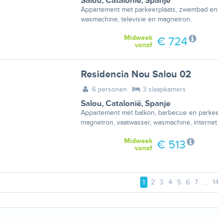
Salou
,
Catalonië
,
Spanje
Appartement met parkeerplaats, zwembad en li
wasmachine, televisie en magnetron.
Midweek
€ 724
vanaf
Residencia Nou Salou 02
6 personen
3 slaapkamers
Salou
,
Catalonië
,
Spanje
Appartement met balkon, barbecue en parkee
magnetron, vaatwasser, wasmachine, internet
Midweek
€ 513
vanaf
1
2
3
4
5
6
7
…
1