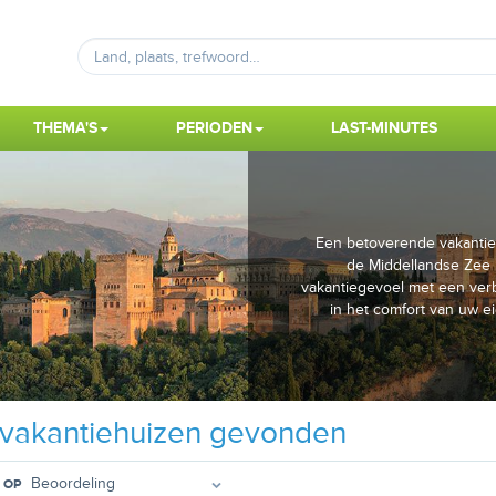
THEMA'S
PERIODEN
LAST-MINUTES
Een betoverende vakantie w
de Middellandse Zee r
vakantiegevoel met een verb
in het comfort van uw e
vakantiehuizen gevonden
 OP