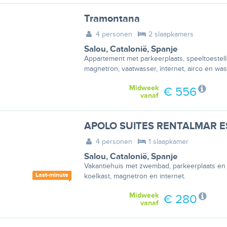
Tramontana
4 personen
2 slaapkamers
Salou
,
Catalonië
,
Spanje
Appartement met parkeerplaats, speeltoestell
magnetron, vaatwasser, internet, airco en wa
Midweek
€ 556
vanaf
APOLO SUITES RENTALMAR E
4 personen
1 slaapkamer
Salou
,
Catalonië
,
Spanje
Vakantiehuis met zwembad, parkeerplaats en t
Last-minute
koelkast, magnetron en internet.
Midweek
€ 280
vanaf