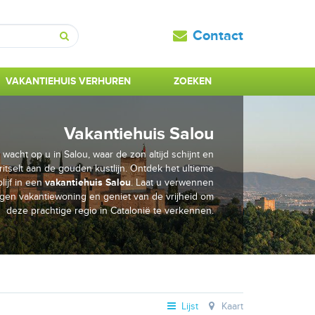
Contact
Zoeken
VAKANTIEHUIS VERHUREN
ZOEKEN
Vakantiehuis Salou
acht op u in Salou, waar de zon altijd schijnt en
itselt aan de gouden kustlijn. Ontdek het ultieme
lijf in een
vakantiehuis Salou
. Laat u verwennen
igen vakantiewoning en geniet van de vrijheid om
deze prachtige regio in Catalonië te verkennen.
Lijst
Kaart