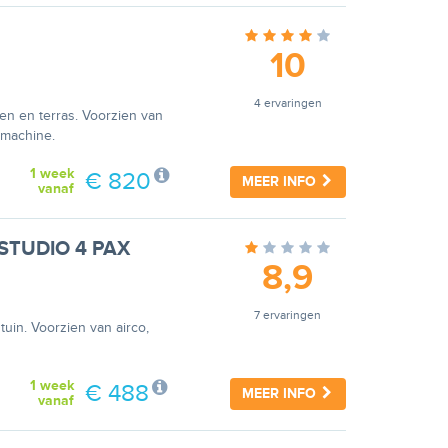
10
4 ervaringen
en en terras. Voorzien van
smachine.
1 week
€ 820
MEER INFO
vanaf
STUDIO 4 PAX
8,9
7 ervaringen
uin. Voorzien van airco,
1 week
€ 488
MEER INFO
vanaf