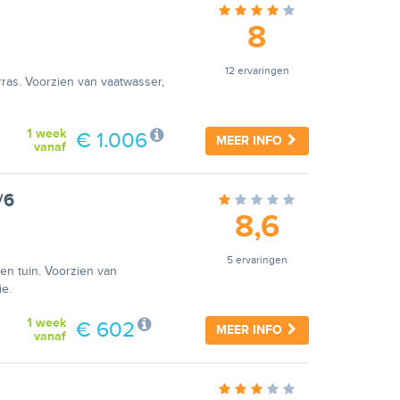
8
12 ervaringen
ras. Voorzien van vaatwasser,
1 week
€ 1.006
MEER INFO
vanaf
/6
8,6
5 ervaringen
n tuin. Voorzien van
ie.
1 week
€ 602
MEER INFO
vanaf