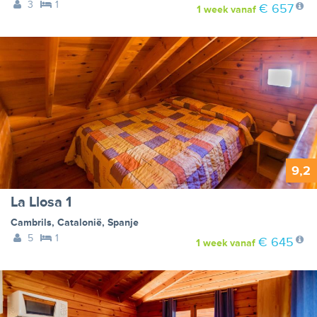
3
1
€ 657
1 week
vanaf
9,2
La Llosa 1
Cambrils
,
Catalonië
,
Spanje
5
1
€ 645
1 week
vanaf