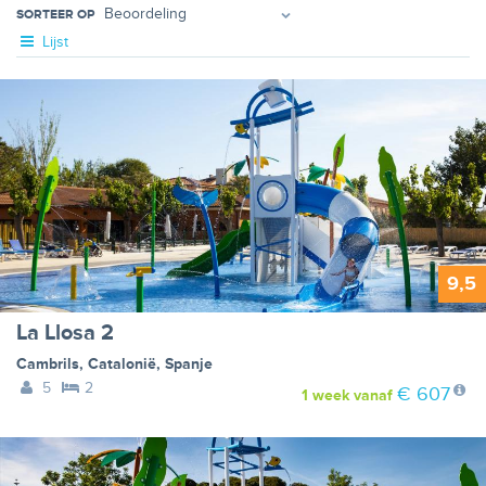
SORTEER OP
Lijst
9,5
La Llosa 2
Cambrils
,
Catalonië
,
Spanje
5
2
€ 607
1 week
vanaf