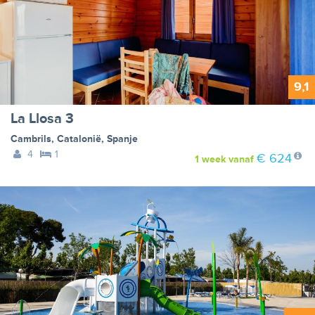
9,1
La Llosa 3
Cambrils
,
Catalonië
,
Spanje
4
1
€ 624
1 week
vanaf