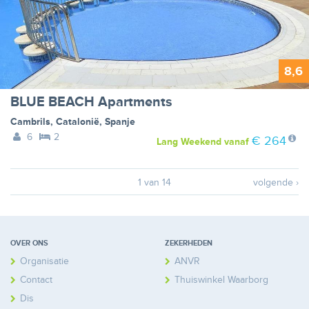
8,6
BLUE BEACH Apartments
Cambrils
,
Catalonië
,
Spanje
6
2
€ 264
Lang Weekend
vanaf
1 van 14
volgende ›
OVER ONS
ZEKERHEDEN
Organisatie
ANVR
Contact
Thuiswinkel Waarborg
Disclaimer
Calamiteitenfonds