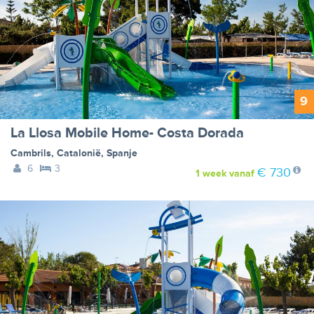
9
La Llosa Mobile Home- Costa Dorada
Cambrils
,
Catalonië
,
Spanje
6
3
€ 730
1 week
vanaf