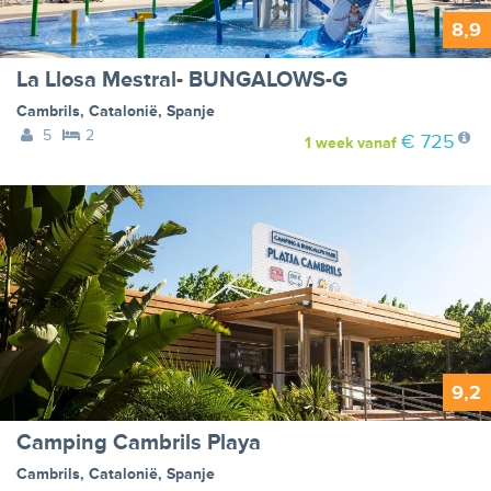
8,9
La Llosa Mestral- BUNGALOWS-G
Cambrils
,
Catalonië
,
Spanje
5
2
€ 725
1 week
vanaf
9,2
Camping Cambrils Playa
Cambrils
,
Catalonië
,
Spanje