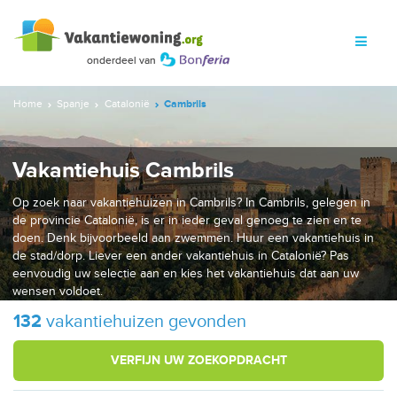
Home
Spanje
Catalonië
Cambrils
Vakantiehuis Cambrils
Op zoek naar vakantiehuizen in Cambrils? In Cambrils, gelegen in
de provincie Catalonië, is er in ieder geval genoeg te zien en te
doen. Denk bijvoorbeeld aan zwemmen. Huur een vakantiehuis in
de stad/dorp. Liever een ander vakantiehuis in Catalonië? Pas
eenvoudig uw selectie aan en kies het vakantiehuis dat aan uw
wensen voldoet.
132
vakantiehuizen gevonden
VERFIJN UW ZOEKOPDRACHT