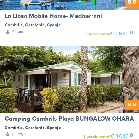
8,8
La Llosa Mobile Home- Mediterrani
Cambrils
,
Catalonië
,
Spanje
4
2
€ 680
1 week
vanaf
8,8
Camping Cambrils Playa BUNGALOW OHARA
Cambrils
,
Catalonië
,
Spanje
4
2
€ 1.043
1 week
vanaf