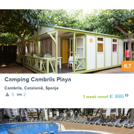
8,7
Camping Cambrils Playa
Cambrils
,
Catalonië
,
Spanje
5
2
€ 886
1 week
vanaf