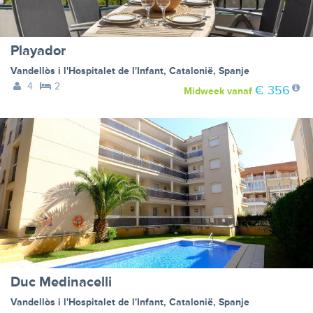
Playador
Vandellòs i l'Hospitalet de l'Infant
,
Catalonië
,
Spanje
4
2
€ 356
Midweek
vanaf
Duc Medinacelli
Vandellòs i l'Hospitalet de l'Infant
,
Catalonië
,
Spanje