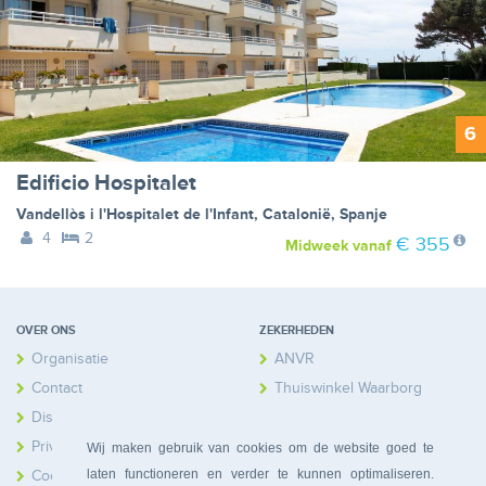
6
Edificio Hospitalet
Vandellòs i l'Hospitalet de l'Infant
,
Catalonië
,
Spanje
4
2
€ 355
Midweek
vanaf
OVER ONS
ZEKERHEDEN
Organisatie
ANVR
Contact
Thuiswinkel Waarborg
Disclaimer
Calamiteitenfonds
Privacy
Wij maken gebruik van cookies om de website goed te
laten functioneren en verder te kunnen optimaliseren.
Cookies