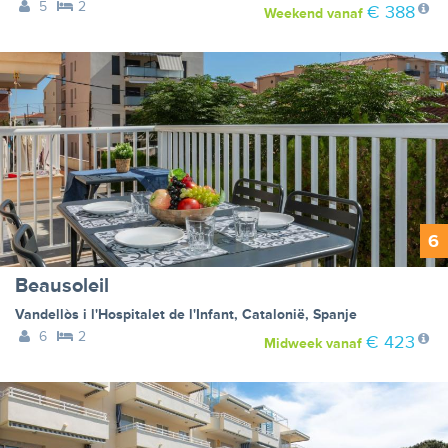
5
2
€ 388
Weekend
vanaf
6
Beausoleil
Vandellòs i l'Hospitalet de l'Infant
,
Catalonië
,
Spanje
6
2
€ 423
Midweek
vanaf