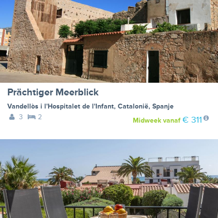
Prächtiger Meerblick
Vandellòs i l'Hospitalet de l'Infant
,
Catalonië
,
Spanje
3
2
€ 311
Midweek
vanaf