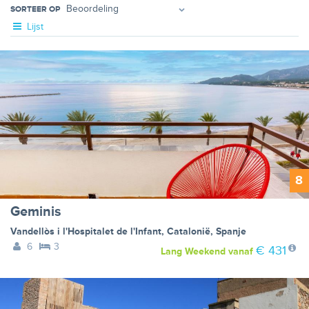
SORTEER OP
Lijst
8
Geminis
Vandellòs i l'Hospitalet de l'Infant
,
Catalonië
,
Spanje
6
3
€ 431
Lang Weekend
vanaf