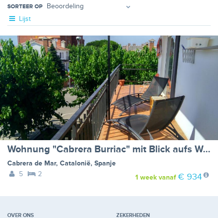
SORTEER OP
Lijst
Wohnung "Cabrera Burriac" mit Blick aufs Wasser
Cabrera de Mar
,
Catalonië
,
Spanje
5
2
€ 934
1 week
vanaf
OVER ONS
ZEKERHEDEN