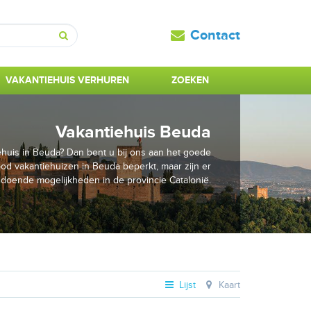
Contact
Zoeken
VAKANTIEHUIS VERHUREN
ZOEKEN
Vakantiehuis Beuda
huis in Beuda? Dan bent u bij ons aan het goede
bod vakantiehuizen in Beuda beperkt, maar zijn er
ldoende mogelijkheden in de provincie Catalonië.
Lijst
Kaart