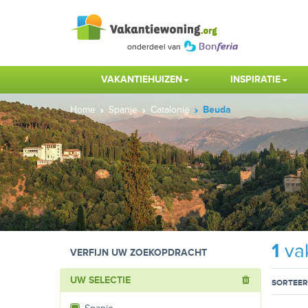
VAKANTIEHUIZEN
INSPIRATIE
Home
Spanje
Catalonië
Beuda
1
vak
VERFIJN UW ZOEKOPDRACHT
UW SELECTIE
SORTEER