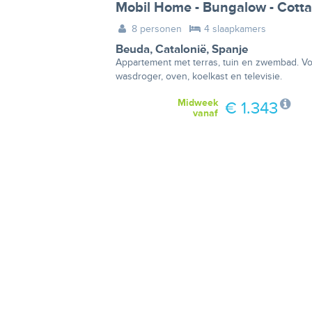
Mobil Home - Bungalow - Cott
8 personen
4 slaapkamers
Beuda
,
Catalonië
,
Spanje
Appartement met terras, tuin en zwembad. V
wasdroger, oven, koelkast en televisie.
Midweek
€ 1.343
vanaf