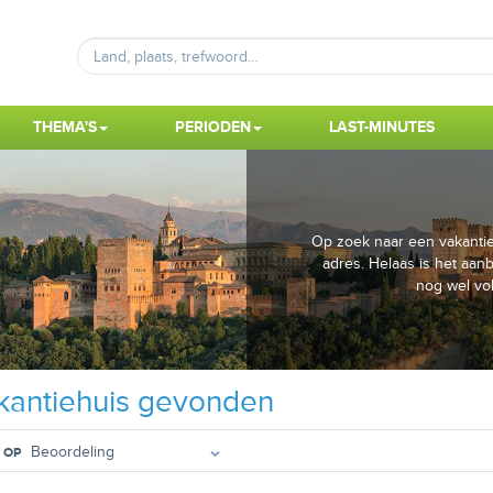
THEMA'S
PERIODEN
LAST-MINUTES
Op zoek naar een vakantie
adres. Helaas is het aan
nog wel vo
antiehuis gevonden
 OP