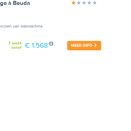
age à Beuda
oorzien van wasmachine,
1 week
€ 1.568
MEER INFO
vanaf