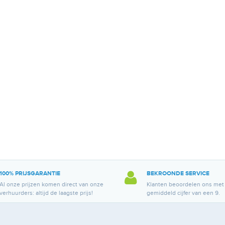
100% PRIJSGARANTIE
BEKROONDE SERVICE
Al onze prijzen komen direct van onze
Klanten beoordelen ons met
verhuurders: altijd de laagste prijs!
gemiddeld cijfer van een 9.