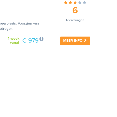
6
17 ervaringen
eerplaats. Voorzien van
sdroger.
1 week
€ 979
MEER INFO
vanaf