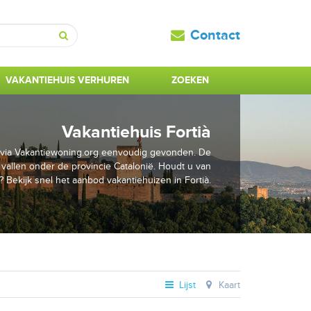
Contact
Zoeken
VAKANTIEHUIS VERHUREN
ZOEKEN
Vakantiehuis Fortià
is via Vakantiewoning.org eenvoudig gevonden. De
à vallen onder de provincie Catalonië. Houdt u van
? Bekijk snel het aanbod vakantiehuizen in Fortià.
Lijst
Kaart