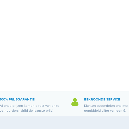
100% PRIJSGARANTIE
BEKROONDE SERVICE
Al onze prijzen komen direct van onze
Klanten beoordelen ons met
verhuurders: altijd de laagste prijs!
gemiddeld cijfer van een 9.