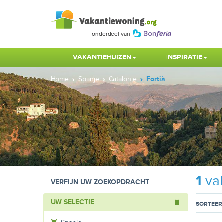
VAKANTIEHUIZEN
INSPIRATIE
Home
Spanje
Catalonië
Fortià
1
vak
VERFIJN UW ZOEKOPDRACHT
UW SELECTIE
SORTEER