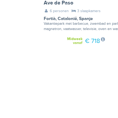
Ave de Paso
6 personen
3 slaapkamers
Fortià
,
Catalonië
,
Spanje
Vakantiepark met barbecue, zwembad en park
magnetron, vaatwasser, televisie, oven en wa
Midweek
€ 718
vanaf