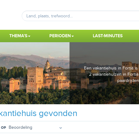
THEMA'S
PERIODEN
LAST-MINUTES
Een vakantiehuis in Fortià 
2 vakantiehuizen in Forti
paardrijden
antiehuis gevonden
 OP