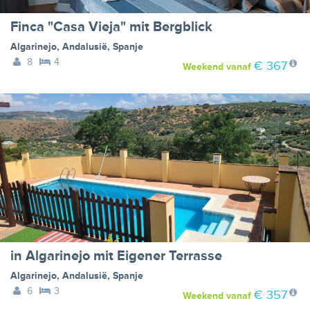
Finca "Casa Vieja" mit Bergblick
Algarinejo
,
Andalusië
,
Spanje
8
4
€ 367
Weekend
vanaf
in Algarinejo mit Eigener Terrasse
Algarinejo
,
Andalusië
,
Spanje
6
3
€ 357
Weekend
vanaf