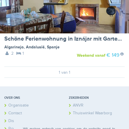
Schöne Ferienwohnung in Iznájar mit Garten, Terrasse und Grill
Algarinejo
,
Andalusië
,
Spanje
2
1
€ 149
Weekend
vanaf
1 van 1
OVER ONS
ZEKERHEDEN
Organisatie
ANVR
Contact
Thuiswinkel Waarborg
Disclaimer
Calamiteitenfonds
Privacy
Wij maken gebruik van cookies om de website goed te