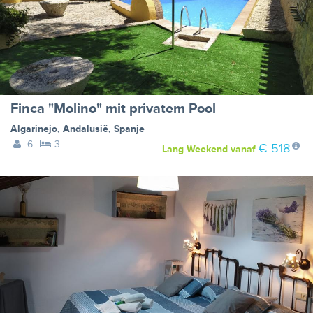
Finca "Molino" mit privatem Pool
Algarinejo
,
Andalusië
,
Spanje
6
3
€ 518
Lang Weekend
vanaf