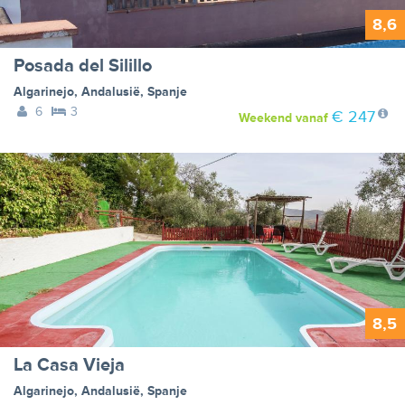
8,6
Posada del Silillo
Algarinejo
,
Andalusië
,
Spanje
6
3
€ 247
Weekend
vanaf
8,5
La Casa Vieja
Algarinejo
,
Andalusië
,
Spanje