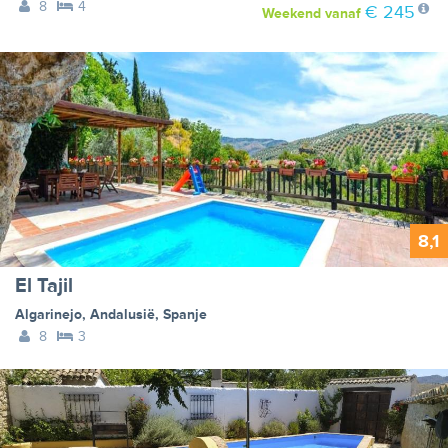
8
4
€ 245
Weekend
vanaf
8,1
El Tajil
Algarinejo
,
Andalusië
,
Spanje
8
3