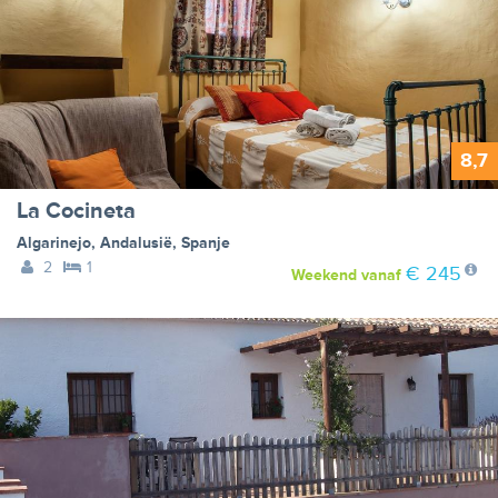
8,7
La Cocineta
Algarinejo
,
Andalusië
,
Spanje
2
1
€ 245
Weekend
vanaf