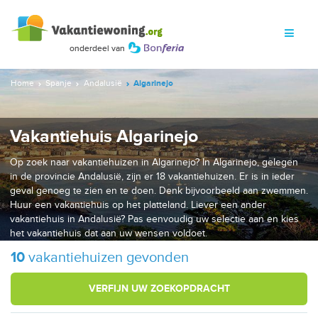
Home
Spanje
Andalusië
Algarinejo
Vakantiehuis Algarinejo
Op zoek naar vakantiehuizen in Algarinejo? In Algarinejo, gelegen
in de provincie Andalusië, zijn er 18 vakantiehuizen. Er is in ieder
geval genoeg te zien en te doen. Denk bijvoorbeeld aan zwemmen.
Huur een vakantiehuis op het platteland. Liever een ander
vakantiehuis in Andalusië? Pas eenvoudig uw selectie aan en kies
het vakantiehuis dat aan uw wensen voldoet.
10
vakantiehuizen gevonden
VERFIJN UW ZOEKOPDRACHT