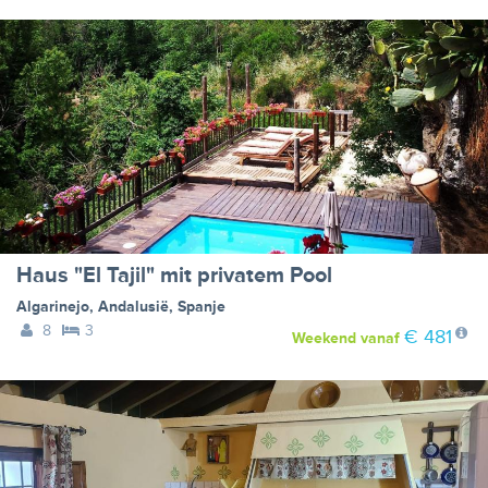
Haus "El Tajil" mit privatem Pool
Algarinejo
,
Andalusië
,
Spanje
8
3
€ 481
Weekend
vanaf