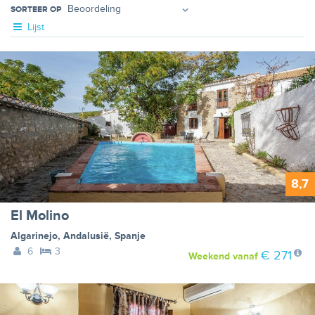
SORTEER OP
Lijst
8,7
El Molino
Algarinejo
,
Andalusië
,
Spanje
6
3
€ 271
Weekend
vanaf