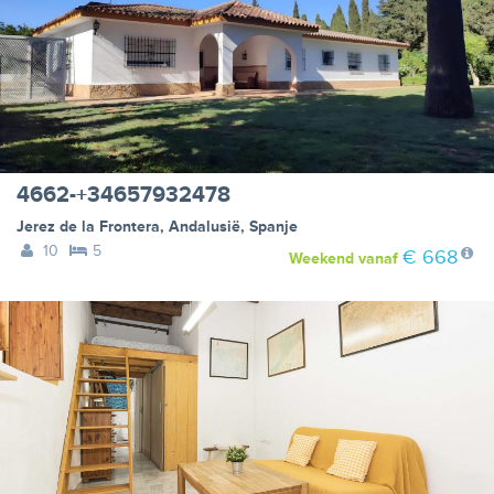
4662-+34657932478
Jerez de la Frontera
,
Andalusië
,
Spanje
10
5
€ 668
Weekend
vanaf