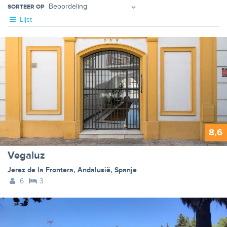
SORTEER OP
Lijst
8,6
Vegaluz
Jerez de la Frontera
,
Andalusië
,
Spanje
6
3