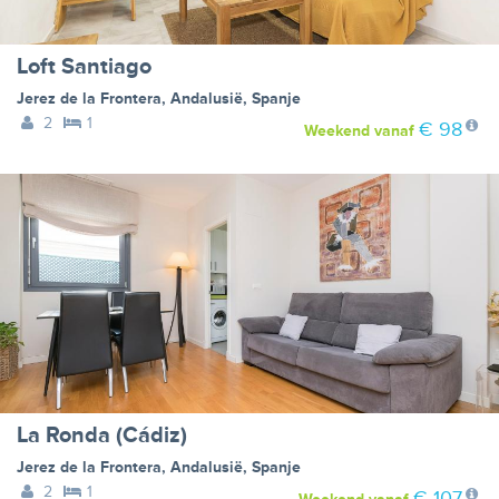
Loft Santiago
Jerez de la Frontera
,
Andalusië
,
Spanje
2
1
€ 98
Weekend
vanaf
La Ronda (Cádiz)
Jerez de la Frontera
,
Andalusië
,
Spanje
2
1
€ 107