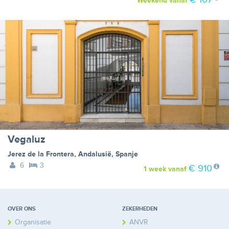
Weekend
vanaf
Vegaluz
Jerez de la Frontera
,
Andalusië
,
Spanje
6
3
€ 910
1 week
vanaf
OVER ONS
ZEKERHEDEN
Organisatie
ANVR