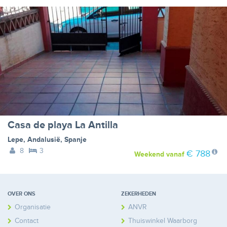
Casa de playa La Antilla
Lepe
,
Andalusië
,
Spanje
8
3
€ 788
Weekend
vanaf
OVER ONS
ZEKERHEDEN
Organisatie
ANVR
Contact
Thuiswinkel Waarborg