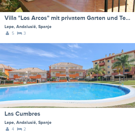
Villa "Los Arcos" mit privatem Garten und Terrasse
Lepe
,
Andalusië
,
Spanje
5
3
Las Cumbres
Lepe
,
Andalusië
,
Spanje
4
2