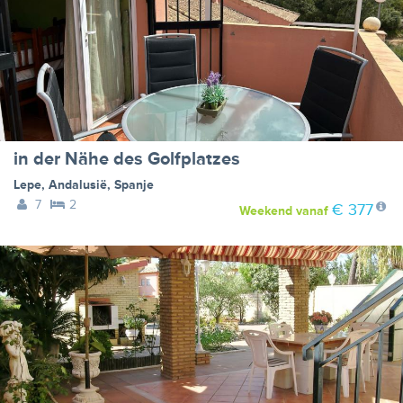
in der Nähe des Golfplatzes
Lepe
,
Andalusië
,
Spanje
7
2
€ 377
Weekend
vanaf