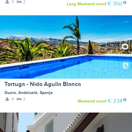
3
2
€ 350
Lang Weekend
vanaf
Tortuga - Nido Aguila Blanca
Guaro
,
Andalusië
,
Spanje
4
2
€ 234
Weekend
vanaf