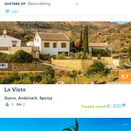
SORTEER OP
Lijst
8,7
La Vista
Guaro
,
Andalusië
,
Spanje
4
2
€ 700
1 week
vanaf