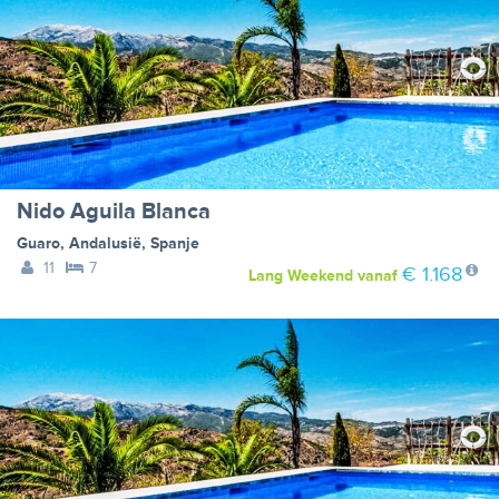
Nido Aguila Blanca
Guaro
,
Andalusië
,
Spanje
11
7
€ 1.168
Lang Weekend
vanaf