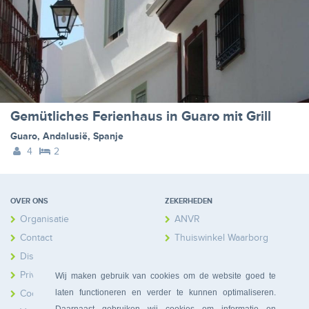
Gemütliches Ferienhaus in Guaro mit Grill
Guaro
,
Andalusië
,
Spanje
4
2
OVER ONS
ZEKERHEDEN
Organisatie
ANVR
Contact
Thuiswinkel Waarborg
Disclaimer
Calamiteitenfonds
Privacy
Wij maken gebruik van cookies om de website goed te
laten functioneren en verder te kunnen optimaliseren.
Cookies
Daarnaast gebruiken wij cookies om informatie en