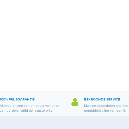
100% PRIJSGARANTIE
BEKROONDE SERVICE
Al onze prijzen komen direct van onze
Klanten beoordelen ons met
verhuurders: altijd de laagste prijs!
gemiddeld cijfer van een 9.