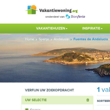
VAKANTIEHUIZEN
INSPIRATIE
Home
Spanje
Andalusië
Fuentes de Andalucía
1
vak
VERFIJN UW ZOEKOPDRACHT
UW SELECTIE
SORTEER