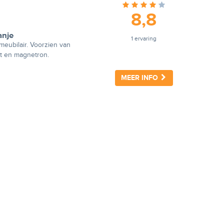
8,8
anje
1 ervaring
eubilair. Voorzien van
st en magnetron.
MEER INFO