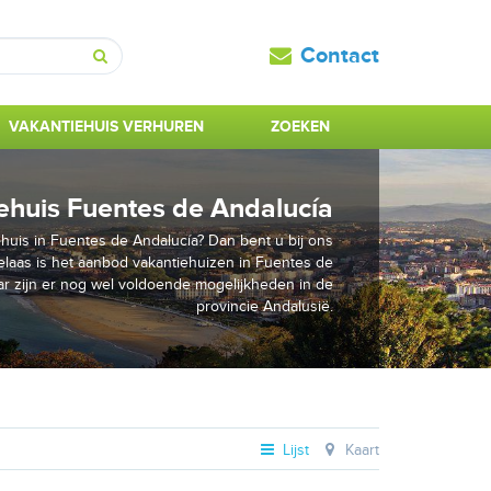
Contact
Zoeken
VAKANTIEHUIS VERHUREN
ZOEKEN
ehuis Fuentes de Andalucía
huis in Fuentes de Andalucía? Dan bent u bij ons
laas is het aanbod vakantiehuizen in Fuentes de
ar zijn er nog wel voldoende mogelijkheden in de
provincie Andalusië.
Lijst
Kaart