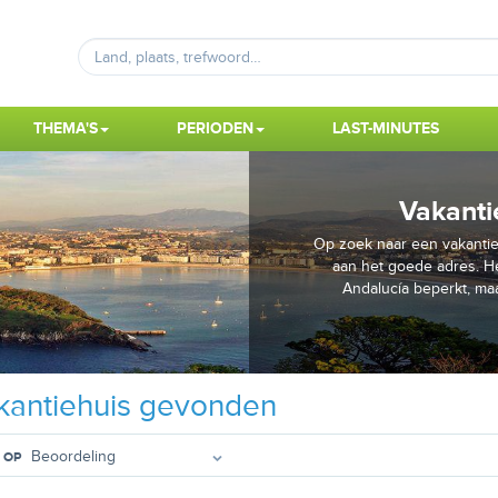
THEMA'S
PERIODEN
LAST-MINUTES
Vakanti
Op zoek naar een vakantie
aan het goede adres. He
Andalucía beperkt, ma
antiehuis gevonden
 OP