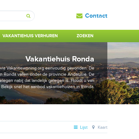
Contact
Zoeken
VAKANTIEHUIS VERHUREN
ZOEKEN
Vakantiehuis Ronda
s via Vakantiewoning.org eenvoudig gevonden. De
in Ronda vallen onder de provincie Andalusië. De
elegen nabij dat landelijk gelegen is. Houdt u van
 Bekijk snel het aanbod vakantiehuizen in Ronda.
Lijst
Kaart