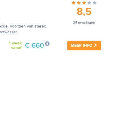
8,5
34 ervaringen
becue. Voorzien van stereo
aatwasser.
1 week
€ 660
MEER INFO
vanaf