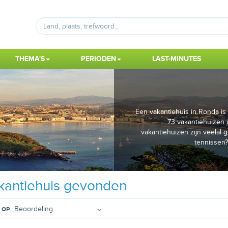
THEMA'S
PERIODEN
LAST-MINUTES
Een vakantiehuis in Ronda i
73 vakantiehuizen 
vakantiehuizen zijn veelal g
tennissen?
antiehuis gevonden
 OP