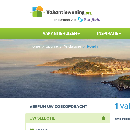
VAKANTIEHUIZEN
INSPIRATIE
Home
Spanje
Andalusië
Ronda
1
vak
VERFIJN UW ZOEKOPDRACHT
UW SELECTIE
SORTEER