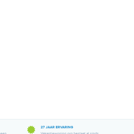
27 JAAR ERVARING
 een
Vakantiewoning.org bestaat al sinds