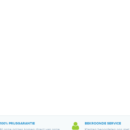
100% PRIJSGARANTIE
BEKROONDE SERVICE
Al onze prijzen komen direct van onze
Klanten beoordelen ons met