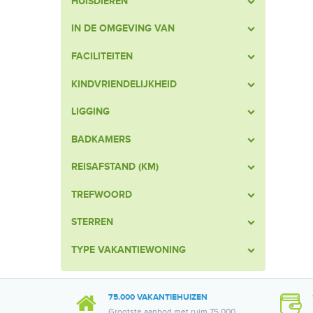
HUISDIEREN
IN DE OMGEVING VAN
FACILITEITEN
KINDVRIENDELIJKHEID
LIGGING
BADKAMERS
REISAFSTAND (KM)
TREFWOORD
STERREN
TYPE VAKANTIEWONING
75.000 VAKANTIEHUIZEN
Grootste aanbod met ruim 75.000