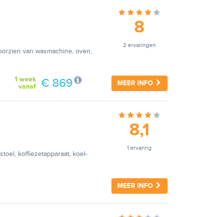
8
2 ervaringen
 Voorzien van wasmachine, oven,
1 week
€ 869
MEER INFO
vanaf
8,1
1 ervaring
oel, koffiezetapparaat, koel-
MEER INFO