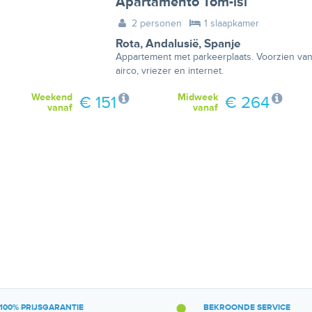
Apartamento Tom-isi
2 personen
1 slaapkamer
Rota
,
Andalusië
,
Spanje
Appartement met parkeerplaats. Voorzien va
airco, vriezer en internet.
Weekend
Midweek
€ 151
€ 264
vanaf
vanaf
100% PRIJSGARANTIE
BEKROONDE SERVICE