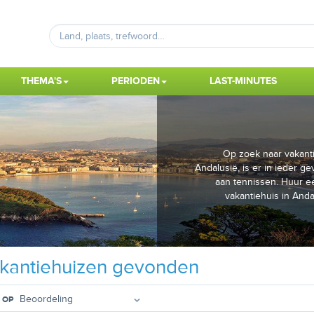
THEMA'S
PERIODEN
LAST-MINUTES
Op zoek naar vakanti
Andalusië, is er in ieder g
aan tennissen. Huur ee
vakantiehuis in Anda
kantiehuizen gevonden
 OP