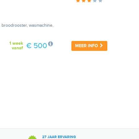
n broodrooster, wasmachine,
1 week
€ 500
MEER INFO
vanaf
27 JAAR ERVARING