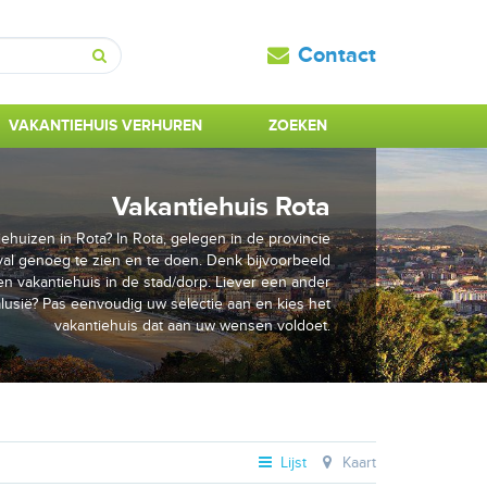
Contact
Zoeken
VAKANTIEHUIS VERHUREN
ZOEKEN
Vakantiehuis Rota
ehuizen in Rota? In Rota, gelegen in de provincie
eval genoeg te zien en te doen. Denk bijvoorbeeld
n vakantiehuis in de stad/dorp. Liever een ander
lusië? Pas eenvoudig uw selectie aan en kies het
vakantiehuis dat aan uw wensen voldoet.
Lijst
Kaart