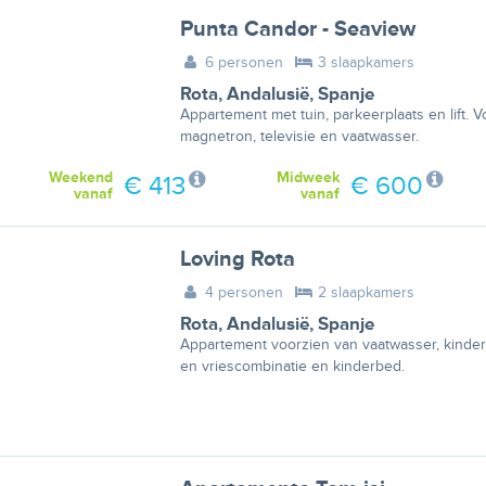
Punta Candor - Seaview
6 personen
3 slaapkamers
Rota
,
Andalusië
,
Spanje
Appartement met tuin, parkeerplaats en lift.
magnetron, televisie en vaatwasser.
Weekend
Midweek
€ 413
€ 600
vanaf
vanaf
Loving Rota
4 personen
2 slaapkamers
Rota
,
Andalusië
,
Spanje
Appartement voorzien van vaatwasser, kinderst
en vriescombinatie en kinderbed.