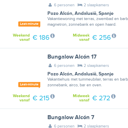
6 personen
2 slaapkamers
Pozo Alcón
,
Andalusië
,
Spanje
Vakantiewoning met terras, zwembad en barbe
Last-minute
magnetron, zonnebank en open haard.
Weekend
Midweek
€ 186
€ 256
vanaf
vanaf
Bungalow Alcón 17
6 personen
2 slaapkamers
Pozo Alcón
,
Andalusië
,
Spanje
Vakantiehuis met tuinmeubilair, terras en ba
Last-minute
zonnebank, airco, bar en oven.
Weekend
Midweek
€ 215
€ 272
vanaf
vanaf
Bungalow Alcón 7
6 personen
2 slaapkamers