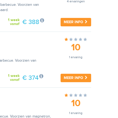
4 ervaringen
 barbecue. Voorzien van
aard.
1 week
€ 388
MEER INFO
vanaf
10
1 ervaring
barbecue. Voorzien van
1 week
€ 374
MEER INFO
vanaf
10
1 ervaring
rbecue. Voorzien van magnetron,