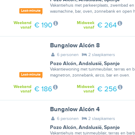
Vakantiehuis met parkeerplaats, zwembad en
Last-minute
wasmachine, bar, oven, zonnebank en open h
Weekend
Midweek
€ 190
€ 264
vanaf
vanaf
Bungalow Alcón 8
6 personen
2 slaapkamers
Pozo Alcón
,
Andalusië
,
Spanje
Vakantiewoning met tuinmeubilair, terras en 
Last-minute
magnetron, zonnebank, airco, bar en oven.
Weekend
Midweek
€ 186
€ 256
vanaf
vanaf
Bungalow Alcón 4
6 personen
2 slaapkamers
Pozo Alcón
,
Andalusië
,
Spanje
Vakantiehuis met tuinmeubilair, terras en ba