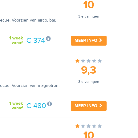
10
3 ervaringen
cue. Voorzien van airco, bar,
1 week
€ 374
MEER INFO
vanaf
9,3
3 ervaringen
rbecue. Voorzien van magnetron,
1 week
€ 480
MEER INFO
vanaf
10