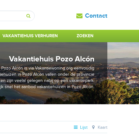
Contact
Zoeken
VAKANTIEHUIS VERHUREN
ZOEKEN
Vakantiehuis Pozo Alcón
n Pozo Alcón is via Vakantiewoning.org eenvoudig
ehuizen in Pozo Alcón vallen onder de provincie
en zijn veelal gelegen nabij op een vakantiepark.
jk snel het aanbod vakantiehuizen in Pozo Alcón.
Lijst
Kaart