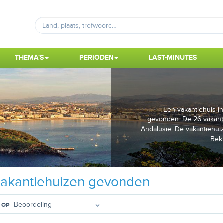
THEMA'S
PERIODEN
LAST-MINUTES
Een vakantiehuis i
gevonden. De 26 vakanti
Andalusië. De vakantiehuiz
Beki
akantiehuizen gevonden
 OP