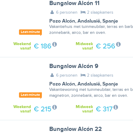
Bungalow Alcón 11
6 personen
2 slaapkamers
Pozo Alcón
,
Andalusië
,
Spanje
Vakantiehuis met tuinmeubilair, terras en ba
Last-minute
zonnebank, airco, bar en oven.
Weekend
Midweek
€ 186
€ 256
vanaf
vanaf
Bungalow Alcón 9
6 personen
2 slaapkamers
Pozo Alcón
,
Andalusië
,
Spanje
Vakantiewoning met tuinmeubilair, terras en 
Last-minute
magnetron, zonnebank, airco, bar en oven.
Weekend
Midweek
€ 215
€ 317
vanaf
vanaf
Bungalow Alcón 22