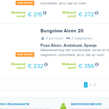
Last-minute
zonnebank, airco, bar en oven.
Weekend
Midweek
€ 215
€ 272
vanaf
vanaf
Bungalow Alcón 20
6 personen
2 slaapkamers
Pozo Alcón
,
Andalusië
,
Spanje
Vakantiewoning met tuinmeubilair, terras en 
Last-minute
magnetron, zonnebank, airco, bar en oven.
Weekend
Midweek
€ 232
€ 356
vanaf
vanaf
1
2
3
100% PRIJSGARANTIE
BEKROONDE SERVICE