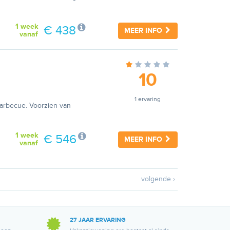
1 week
€ 438
MEER INFO
vanaf
10
1 ervaring
barbecue. Voorzien van
1 week
€ 546
MEER INFO
vanaf
volgende ›
27 JAAR ERVARING