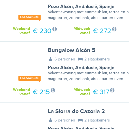
Pozo Alcón
,
Andalusië
,
Spanje
Vakantiewoning met tuinmeubilair, terras en 
Last-minute
magnetron, zonnebank, airco, bar en oven.
Weekend
Midweek
€ 230
€ 272
vanaf
vanaf
Bungalow Alcón 5
6 personen
2 slaapkamers
Pozo Alcón
,
Andalusië
,
Spanje
Vakantiewoning met tuinmeubilair, terras en 
Last-minute
magnetron, zonnebank, airco, bar en oven.
Weekend
Midweek
€ 215
€ 317
vanaf
vanaf
La Sierra de Cazorla 2
6 personen
2 slaapkamers
Pozo Alcón
,
Andalusië
,
Spanje