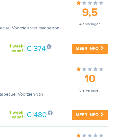
9,5
4 ervaringen
rbecue. Voorzien van magnetron,
1 week
€ 374
MEER INFO
vanaf
10
3 ervaringen
barbecue. Voorzien van
1 week
€ 480
MEER INFO
vanaf