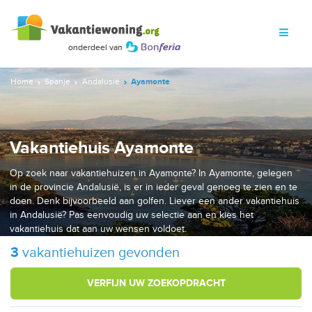
Home
Spanje
Andalusië
Ayamonte
Vakantiehuis Ayamonte
Op zoek naar vakantiehuizen in Ayamonte? In Ayamonte, gelegen
in de provincie Andalusië, is er in ieder geval genoeg te zien en te
doen. Denk bijvoorbeeld aan golfen. Liever een ander vakantiehuis
in Andalusië? Pas eenvoudig uw selectie aan en kies het
vakantiehuis dat aan uw wensen voldoet.
3
vakantiehuizen gevonden
VERFIJN UW ZOEKOPDRACHT