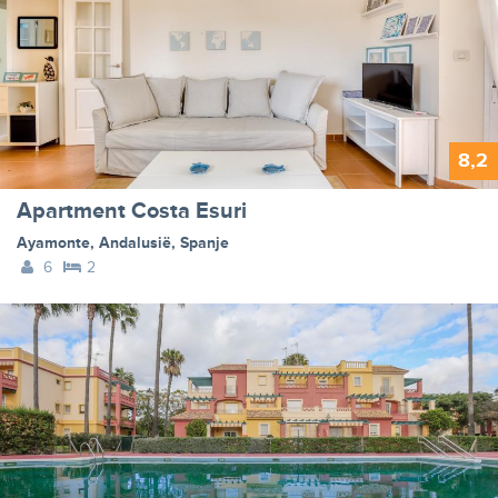
8,2
Apartment Costa Esuri
Ayamonte
,
Andalusië
,
Spanje
6
2