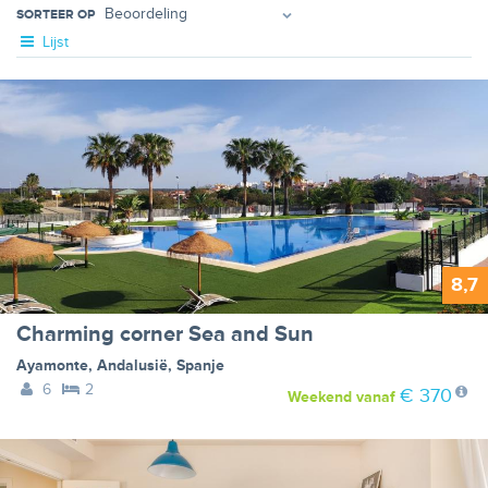
SORTEER OP
Lijst
8,7
Charming corner Sea and Sun
Ayamonte
,
Andalusië
,
Spanje
6
2
€ 370
Weekend
vanaf