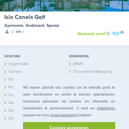
Isla Canela Golf
Ayamonte
,
Andalusië
,
Spanje
2
1
€ 184
Weekend
vanaf
OVER ONS
ZEKERHEDEN
Organisatie
ANVR
Contact
Thuiswinkel Waarborg
Disclaimer
Calamiteitenfonds
Privacy
Wij maken gebruik van cookies om de website goed te
laten functioneren en verder te kunnen optimaliseren.
Cookies
Daarnaast gebruiken wij cookies om informatie en
Voorwaarden
advertenties te personaliseren. U kunt uw
instellingen
Sitemap
wijzigen en onze
privacyverklaring
bekijken.
Inloggen Huiseigenaren
Cookies accepteren