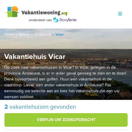
Home
Spanje
Andalusië
Vícar
Vakantiehuis Vícar
Op zoek naar vakantiehuizen in Vícar? In Vícar, gelegen in de
provincie Andalusië, is er in ieder geval genoeg te zien en te doen.
Denk bijvoorbeeld aan golfen. Huur een vakantiehuis in de
stad/dorp. Liever een ander vakantiehuis in Andalusië? Pas
eenvoudig uw selectie aan en kies het vakantiehuis dat aan uw
wensen voldoet.
2
vakantiehuizen gevonden
VERFIJN UW ZOEKOPDRACHT