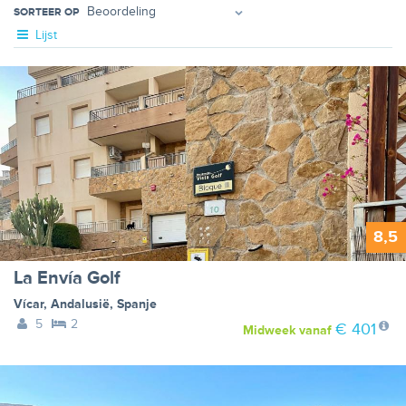
SORTEER OP
Lijst
8,5
La Envía Golf
Vícar
,
Andalusië
,
Spanje
5
2
€ 401
Midweek
vanaf