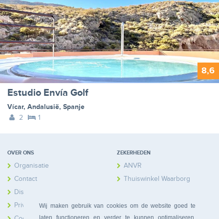
8,6
Estudio Envía Golf
Vícar
,
Andalusië
,
Spanje
2
1
OVER ONS
ZEKERHEDEN
Organisatie
ANVR
Contact
Thuiswinkel Waarborg
Disclaimer
Calamiteitenfonds
Privacy
Wij maken gebruik van cookies om de website goed te
laten functioneren en verder te kunnen optimaliseren.
Cookies