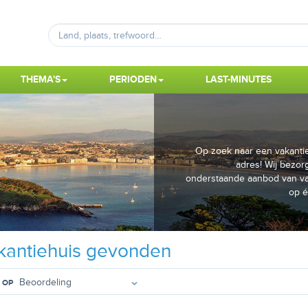
THEMA'S
PERIODEN
LAST-MINUTES
Op zoek naar een vakantieh
adres! Wij bezorg
onderstaande aanbod van vak
op é
antiehuis gevonden
 OP