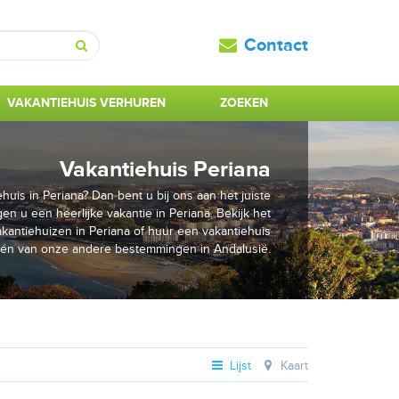
Contact
Zoeken
VAKANTIEHUIS VERHUREN
ZOEKEN
Vakantiehuis Periana
uis in Periana? Dan bent u bij ons aan het juiste
en u een heerlijke vakantie in Periana. Bekijk het
antiehuizen in Periana of huur een vakantiehuis
én van onze andere bestemmingen in Andalusië.
Lijst
Kaart