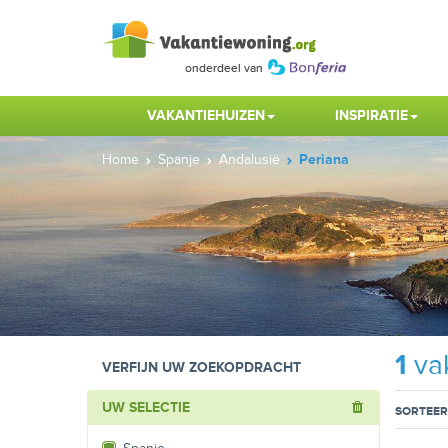
VAKANTIEHUIZEN
INSPIRATIE
Home
Spanje
Andalusië
Periana
1
vak
VERFIJN UW ZOEKOPDRACHT
UW SELECTIE
SORTEER