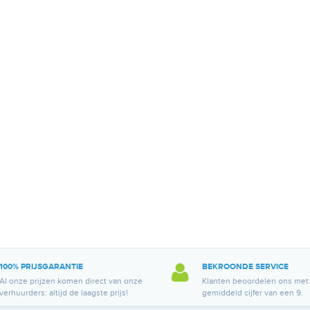
100% PRIJSGARANTIE
BEKROONDE SERVICE
Al onze prijzen komen direct van onze
Klanten beoordelen ons met
verhuurders: altijd de laagste prijs!
gemiddeld cijfer van een 9.