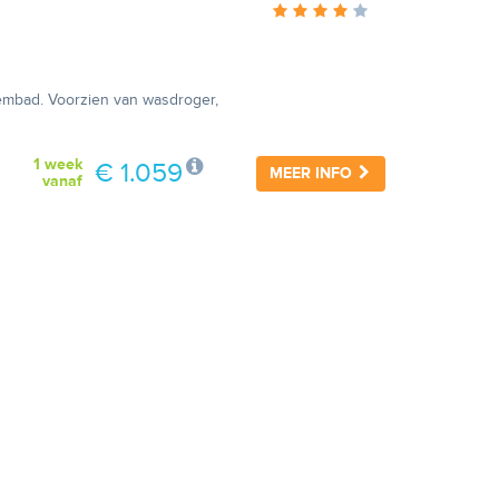
wembad. Voorzien van wasdroger,
1 week
€ 1.059
MEER INFO
vanaf