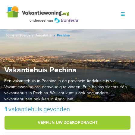
Home
Spanje
Andalusië
Pechina
Vakantiehuis Pechina
Een vakantiehuis in Pechina in de provincie Andalusië is via
Vakantiewoning.org eenvoudig te vinden. Er is helaas slechts één
vakantiehuis in Pechina. Wellicht kunt u ook nog andere
vakantiehuizen bekijken in Andalusië.
1
vakantiehuis gevonden
VERFIJN UW ZOEKOPDRACHT