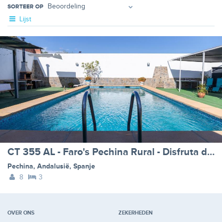
SORTEER OP
Lijst
CT 355 AL - Faro's Pechina Rural - Disfruta de un Cortijo
Pechina
,
Andalusië
,
Spanje
8
3
OVER ONS
ZEKERHEDEN