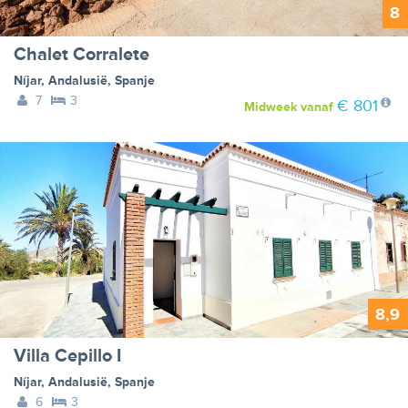
8
Chalet Corralete
Níjar
,
Andalusië
,
Spanje
7
3
€ 801
Midweek
vanaf
8,9
Villa Cepillo I
Níjar
,
Andalusië
,
Spanje
6
3