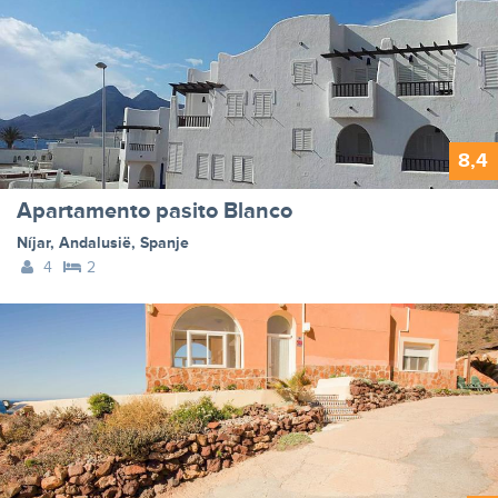
8,4
Apartamento pasito Blanco
Níjar
,
Andalusië
,
Spanje
4
2