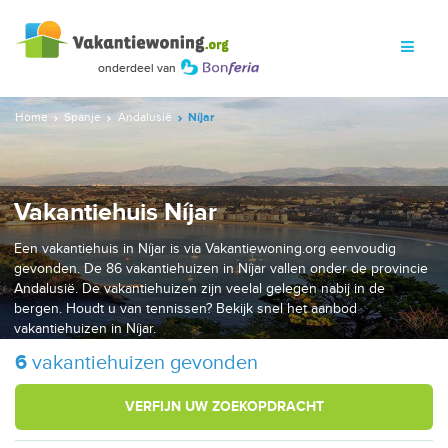
Home
Spanje
Andalusië
Níjar
Vakantiehuis Níjar
Een vakantiehuis in Níjar is via Vakantiewoning.org eenvoudig
gevonden. De 86 vakantiehuizen in Níjar vallen onder de provincie
Andalusië. De vakantiehuizen zijn veelal gelegen nabij in de
bergen. Houdt u van tennissen? Bekijk snel het aanbod
vakantiehuizen in Níjar.
6
vakantiehuizen gevonden
VERFIJN UW ZOEKOPDRACHT