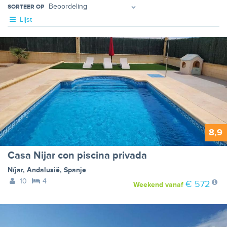
SORTEER OP
Lijst
8,9
Casa Nijar con piscina privada
Níjar
,
Andalusië
,
Spanje
10
4
€ 572
Weekend
vanaf