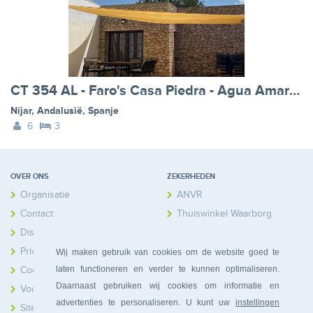
CT 354 AL - Faro's Casa Piedra - Agua Amarga - Cabo de Gata
Níjar
,
Andalusië
,
Spanje
6
3
OVER ONS
ZEKERHEDEN
Organisatie
ANVR
Contact
Thuiswinkel Waarborg
Disclaimer
Calamiteitenfonds
Privacy
Wij maken gebruik van cookies om de website goed te
laten functioneren en verder te kunnen optimaliseren.
Cookies
Daarnaast gebruiken wij cookies om informatie en
Voorwaarden
advertenties te personaliseren. U kunt uw
instellingen
Sitemap