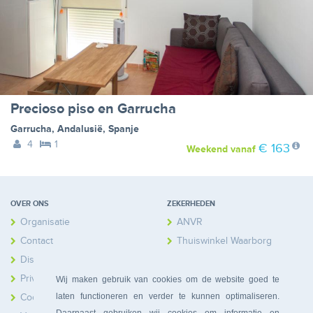
Precioso piso en Garrucha
Garrucha
,
Andalusië
,
Spanje
4
1
€ 163
Weekend
vanaf
OVER ONS
ZEKERHEDEN
Organisatie
ANVR
Contact
Thuiswinkel Waarborg
Disclaimer
Calamiteitenfonds
Privacy
Wij maken gebruik van cookies om de website goed te
laten functioneren en verder te kunnen optimaliseren.
Cookies
Daarnaast gebruiken wij cookies om informatie en