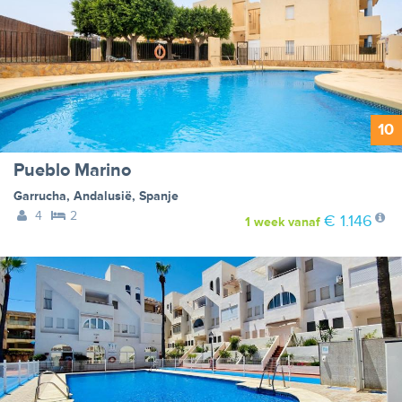
10
Pueblo Marino
Garrucha
,
Andalusië
,
Spanje
4
2
€ 1.146
1 week
vanaf