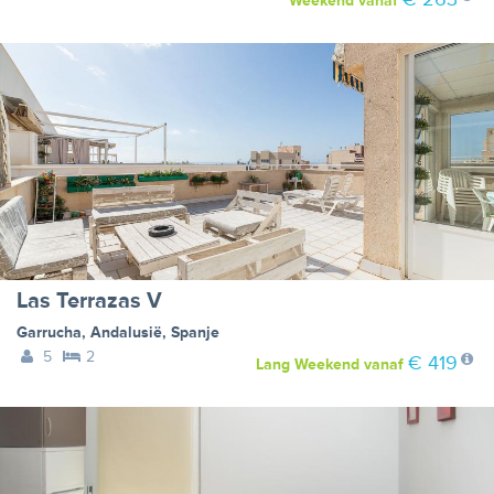
Weekend
vanaf
Las Terrazas V
Garrucha
,
Andalusië
,
Spanje
5
2
€ 419
Lang Weekend
vanaf