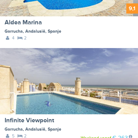
9,1
Aldea Marina
Garrucha
,
Andalusië
,
Spanje
4
2
Infinite Viewpoint
Garrucha
,
Andalusië
,
Spanje
5
2
€ 263