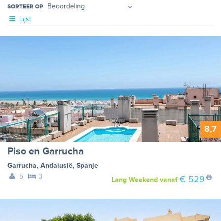
SORTEER OP
Lijst
8,7
Piso en Garrucha
Garrucha
,
Andalusië
,
Spanje
5
3
€ 529
Lang Weekend
vanaf