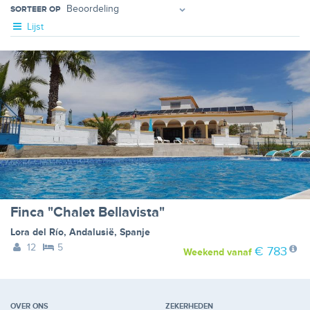
SORTEER OP
Lijst
Finca "Chalet Bellavista"
Lora del Río
,
Andalusië
,
Spanje
12
5
€ 783
Weekend
vanaf
OVER ONS
ZEKERHEDEN