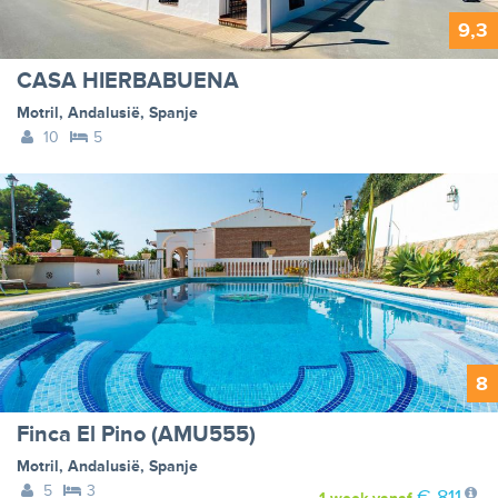
9,3
CASA HIERBABUENA
Motril
,
Andalusië
,
Spanje
10
5
8
Finca El Pino (AMU555)
Motril
,
Andalusië
,
Spanje
5
3
€ 811