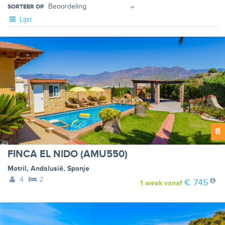
SORTEER OP
Lijst
8
FINCA EL NIDO (AMU550)
Motril
,
Andalusië
,
Spanje
4
2
€ 745
1 week
vanaf