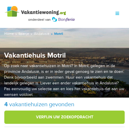
Home
Spanje
Andalusië
Motril
Vakantiehuis Motril
Op zoek naar vakantiehuizen in Motril? In Motril, gelegen in de
provincie Andalusië, is er in ieder geval genoeg te zien en te doen.
Denk bijvoorbeeld aan zwemmen. Huur een vakantiehuis dat
landelijk gelegen is. Liever een ander vakantiehuis in Andalusië?
Pas eenvoudig uw selectie aan en kies het vakantiehuis dat aan uw
wensen voldoet.
4
vakantiehuizen gevonden
VERFIJN UW ZOEKOPDRACHT