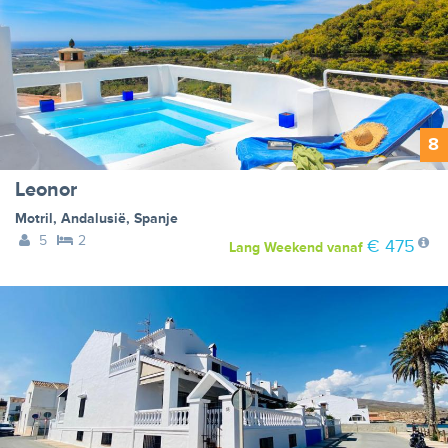
8
Leonor
Motril
,
Andalusië
,
Spanje
5
2
€ 475
Lang Weekend
vanaf