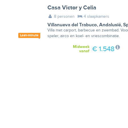
Casa Victor y Celia
8 personen
4 slaapkamers
Villanueva del Trabuco
,
Andalusië
,
S
Villa met carport, barbecue en zwembad. Voorz
Last-minute
speler, airco en koel- en vriescombinatie.
Midweek
€ 1.548
vanaf