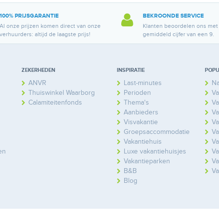
100% PRIJSGARANTIE
BEKROONDE SERVICE
Al onze prijzen komen direct van onze
Klanten beoordelen ons met
verhuurders: altijd de laagste prijs!
gemiddeld cijfer van een 9.
ZEKERHEDEN
INSPIRATIE
POPU
ANVR
Last-minutes
Na
Thuiswinkel Waarborg
Perioden
Va
Calamiteitenfonds
Thema's
Va
Aanbieders
Va
Visvakantie
Va
Groepsaccommodatie
Va
Vakantiehuis
Va
en
Luxe vakantiehuisjes
Va
Vakantieparken
Va
B&B
Va
Blog