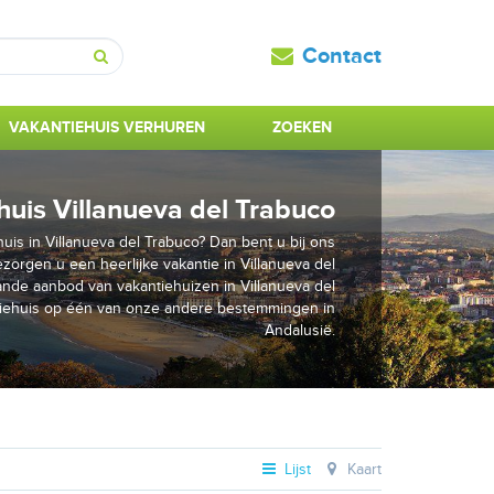
Contact
Zoeken
VAKANTIEHUIS VERHUREN
ZOEKEN
huis Villanueva del Trabuco
is in Villanueva del Trabuco? Dan bent u bij ons
bezorgen u een heerlijke vakantie in Villanueva del
ande aanbod van vakantiehuizen in Villanueva del
tiehuis op één van onze andere bestemmingen in
Andalusië.
Lijst
Kaart