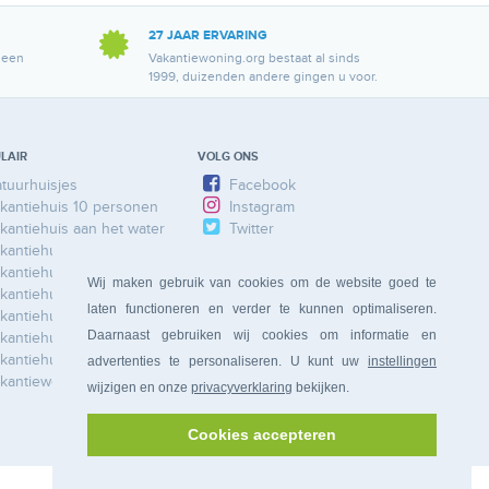
27 JAAR ERVARING
 een
Vakantiewoning.org bestaat al sinds
1999, duizenden andere gingen u voor.
LAIR
VOLG ONS
tuurhuisjes
Facebook
kantiehuis 10 personen
Instagram
kantiehuis aan het water
Twitter
kantiehuis Ardennen
kantiehuis Duitsland
Wij maken gebruik van cookies om de website goed te
kantiehuis Frankrijk
laten functioneren en verder te kunnen optimaliseren.
kantiehuis Limburg
Daarnaast gebruiken wij cookies om informatie en
kantiehuis Nederland
kantiehuis Spanje
advertenties te personaliseren. U kunt uw
instellingen
kantiewoning
wijzigen en onze
privacyverklaring
bekijken.
Cookies accepteren
Bonferia
BV, Amalialaan 81, 4461 SR Goes