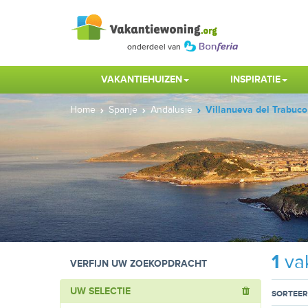
VAKANTIEHUIZEN
INSPIRATIE
Home
Spanje
Andalusië
Villanueva del Trabuco
1
vak
VERFIJN UW ZOEKOPDRACHT
UW SELECTIE
SORTEER