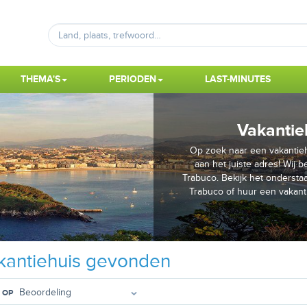
THEMA'S
PERIODEN
LAST-MINUTES
Vakantie
Op zoek naar een vakantiehu
aan het juiste adres! Wij 
Trabuco. Bekijk het ondersta
Trabuco of huur een vakan
antiehuis gevonden
 OP