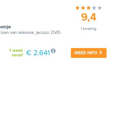
9,4
panje
1 ervaring
ien van televisie, jacuzzi, DVD-
1 week
€ 2.641
MEER INFO
vanaf