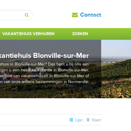
Contact
Zoeken
VAKANTIEHUIS VERHUREN
ZOEKEN
antiehuis Blonville-sur-Mer
huis in Blonville-sur-Mer? Dan bent u bij ons aan
rgen u een heerlijke vakantie in Blonville-sur-Mer.
anbod van vakantiehuizen in Blonville-sur-Mer of
én van onze andere bestemmingen in Normandië.
Lijst
Kaart