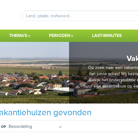
THEMA'S
PERIODEN
LAST-MINUTES
Vak
Op zoek naar een vakantie
het juiste adres! Wij bezo
Bekijk het onderstaande a
huur een vakantiehuis op é
akantiehuizen gevonden
 OP