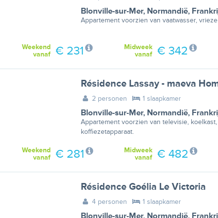
Blonville-sur-Mer
,
Normandië
,
Frankri
Appartement voorzien van vaatwasser, vrieze
Weekend
Midweek
€ 231
€ 342
vanaf
vanaf
Résidence Lassay - maeva Ho
2 personen
1 slaapkamer
Blonville-sur-Mer
,
Normandië
,
Frankri
Appartement voorzien van televisie, koelkast
koffiezetapparaat.
Weekend
Midweek
€ 281
€ 482
vanaf
vanaf
Résidence Goélia Le Victoria
4 personen
1 slaapkamer
Blonville-sur-Mer
,
Normandië
,
Frankri