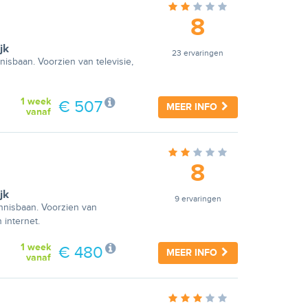
8
jk
23 ervaringen
isbaan. Voorzien van televisie,
1 week
€ 507
MEER INFO
vanaf
8
jk
9 ervaringen
nnisbaan. Voorzien van
 internet.
1 week
€ 480
MEER INFO
vanaf