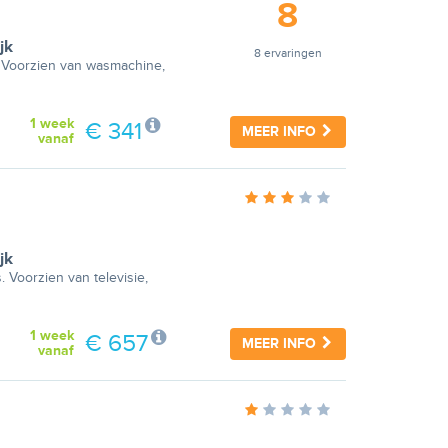
8
jk
8 ervaringen
t. Voorzien van wasmachine,
1 week
€ 341
MEER INFO
vanaf
jk
. Voorzien van televisie,
1 week
€ 657
MEER INFO
vanaf