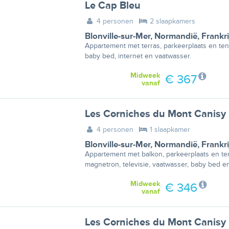
Le Cap Bleu
4 personen
2 slaapkamers
Blonville-sur-Mer
,
Normandië
,
Frankri
Appartement met terras, parkeerplaats en tenn
baby bed, internet en vaatwasser.
Midweek
€ 367
vanaf
Les Corniches du Mont Canisy
4 personen
1 slaapkamer
Blonville-sur-Mer
,
Normandië
,
Frankri
Appartement met balkon, parkeerplaats en te
magnetron, televisie, vaatwasser, baby bed en
Midweek
€ 346
vanaf
Les Corniches du Mont Canisy