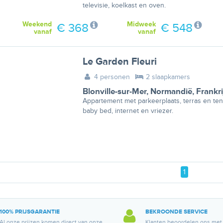
televisie, koelkast en oven.
Weekend
Midweek
€ 368
€ 548
vanaf
vanaf
Le Garden Fleuri
4 personen
2 slaapkamers
Blonville-sur-Mer
,
Normandië
,
Frankri
Appartement met parkeerplaats, terras en tenn
baby bed, internet en vriezer.
1
100% PRIJSGARANTIE
BEKROONDE SERVICE
Al onze prijzen komen direct van onze
Klanten beoordelen ons met