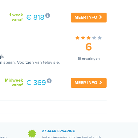
1 week
€ 818
MEER INFO
vanaf
6
jk
16 ervaringen
isbaan. Voorzien van televisie,
Midweek
€ 369
MEER INFO
vanaf
27 JAAR ERVARING
 een
Vakantiewoning.org bestaat al sinds