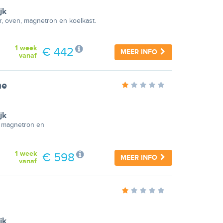
jk
r, oven, magnetron en koelkast.
1 week
€ 442
MEER INFO
vanaf
me
jk
, magnetron en
1 week
€ 598
MEER INFO
vanaf
jk