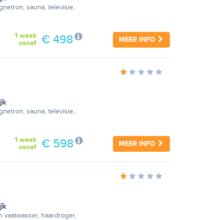
etron, sauna, televisie,
1 week
€ 498
MEER INFO
vanaf
jk
etron, sauna, televisie,
1 week
€ 598
MEER INFO
vanaf
jk
n vaatwasser, haardroger,