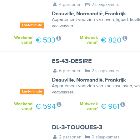
4 personen
2 slaapkamers
Deauville
,
Normandië
,
Frankrijk
Appartement voorzien van oven, ligbad, koelk
Last-minute
vaatwasser.
Weekend
Midweek
€ 533
€ 820
vanaf
vanaf
ES-43-DESIRE
6 personen
2 slaapkamers
Deauville
,
Normandië
,
Frankrijk
Appartement voorzien van koelkast, oven, was
Last-minute
vaatwasser.
Weekend
Midweek
€ 594
€ 961
vanaf
vanaf
DL-3-TOUQUES-3
2 personen
0 slaapkamers