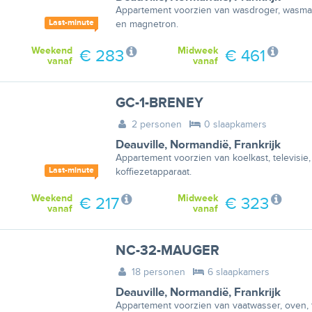
Appartement voorzien van wasdroger, wasmac
Last-minute
en magnetron.
Weekend
Midweek
€ 283
€ 461
vanaf
vanaf
GC-1-BRENEY
2 personen
0 slaapkamers
Deauville
,
Normandië
,
Frankrijk
Appartement voorzien van koelkast, televisie,
Last-minute
koffiezetapparaat.
Weekend
Midweek
€ 217
€ 323
vanaf
vanaf
NC-32-MAUGER
18 personen
6 slaapkamers
Deauville
,
Normandië
,
Frankrijk
Appartement voorzien van vaatwasser, oven, t