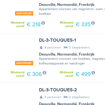
Deauville
,
Normandië
,
Frankrijk
Appartement voorzien van magnetron, oven, ko
Last-minute
koelkast.
Weekend
Midweek
€ 218
€ 335
vanaf
vanaf
DL-3-TOUQUES-1
4 personen
0 slaapkamers
Deauville
,
Normandië
,
Frankrijk
Appartement voorzien van koelkast, magnetr
Last-minute
koffiezetapparaat en wasdroger.
Weekend
Midweek
€ 306
€ 499
vanaf
vanaf
DL-3-TOUQUES-2
4 personen
0 slaapkamers
Deauville
,
Normandië
,
Frankrijk