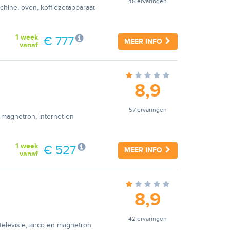
48 ervaringen
hine, oven, koffiezetapparaat
1 week
€ 777
MEER INFO
vanaf
8,9
57 ervaringen
 magnetron, internet en
1 week
€ 527
MEER INFO
vanaf
8,9
42 ervaringen
elevisie, airco en magnetron.