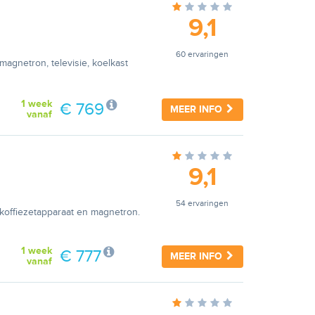
9,1
60 ervaringen
magnetron, televisie, koelkast
1 week
€ 769
MEER INFO
vanaf
9,1
54 ervaringen
 koffiezetapparaat en magnetron.
1 week
€ 777
MEER INFO
vanaf