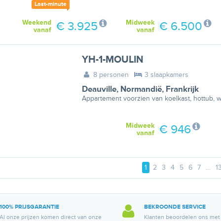
Last-minute
Weekend
Midweek
€ 3.925
€ 6.500
vanaf
vanaf
YH-1-MOULIN
8 personen
3 slaapkamers
Deauville
,
Normandië
,
Frankrijk
Appartement voorzien van koelkast, hottub, 
Midweek
€ 946
vanaf
1
2
3
4
5
6
7
…
1
100% PRIJSGARANTIE
BEKROONDE SERVICE
Al onze prijzen komen direct van onze
Klanten beoordelen ons met