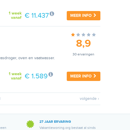
1 week
€ 11.437
MEER INFO
vanaf
8,9
30 ervaringen
wasdroger, oven en vaatwasser.
1 week
€ 1.589
MEER INFO
vanaf
3
volgende ›
27 JAAR ERVARING
 een
Vakantiewoning.org bestaat al sinds