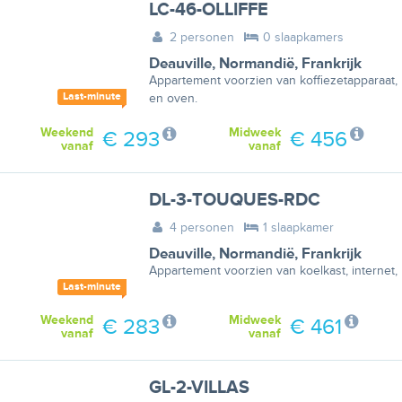
LC-46-OLLIFFE
2 personen
0 slaapkamers
Deauville
,
Normandië
,
Frankrijk
Appartement voorzien van koffiezetapparaat, 
Last-minute
en oven.
Weekend
Midweek
€ 293
€ 456
vanaf
vanaf
DL-3-TOUQUES-RDC
4 personen
1 slaapkamer
Deauville
,
Normandië
,
Frankrijk
Appartement voorzien van koelkast, internet,
Last-minute
Weekend
Midweek
€ 283
€ 461
vanaf
vanaf
GL-2-VILLAS