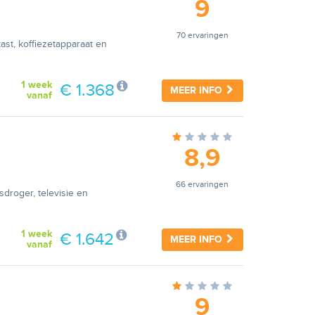
9
70 ervaringen
ast, koffiezetapparaat en
1 week
€ 1.368
MEER INFO
vanaf
8,9
66 ervaringen
droger, televisie en
1 week
€ 1.642
MEER INFO
vanaf
9