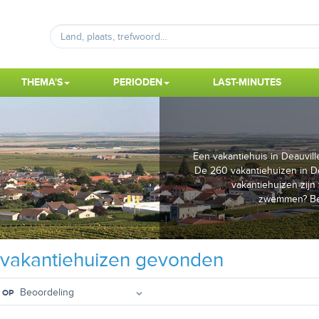
THEMA'S
PERIODEN
LAST-MINUTES
Een vakantiehuis in Deauvil
De 260 vakantiehuizen in De
vakantiehuizen zijn
zwemmen? Beki
vakantiehuizen gevonden
 OP