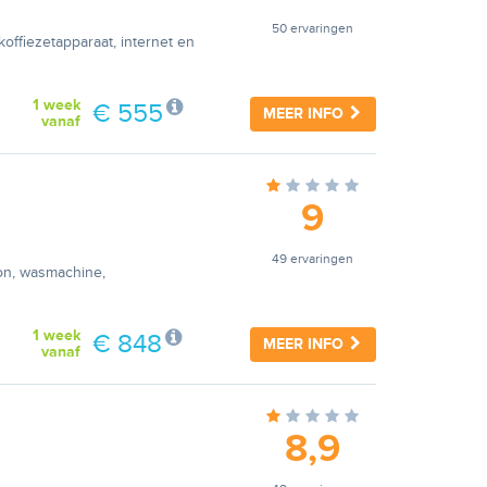
50 ervaringen
ffiezetapparaat, internet en
1 week
€ 555
MEER INFO
vanaf
9
49 ervaringen
on, wasmachine,
1 week
€ 848
MEER INFO
vanaf
8,9