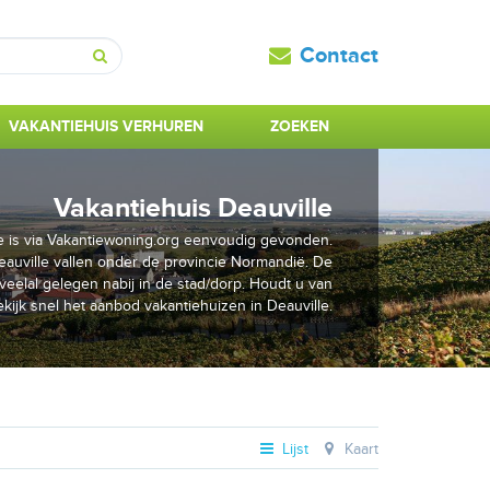
Contact
Zoeken
VAKANTIEHUIS VERHUREN
ZOEKEN
Vakantiehuis Deauville
le is via Vakantiewoning.org eenvoudig gevonden.
auville vallen onder de provincie Normandië. De
 veelal gelegen nabij in de stad/dorp. Houdt u van
jk snel het aanbod vakantiehuizen in Deauville.
Lijst
Kaart