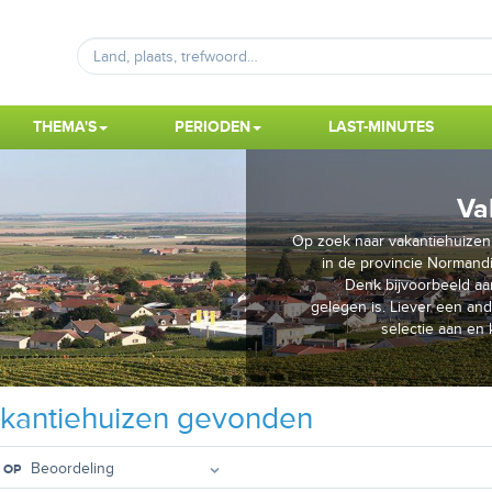
THEMA'S
PERIODEN
LAST-MINUTES
Va
Op zoek naar vakantiehuizen 
in de provincie Normandi
Denk bijvoorbeeld aan
gelegen is. Liever een an
selectie aan en
kantiehuizen gevonden
 OP