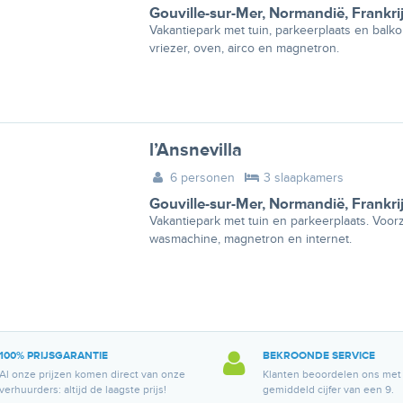
Gouville-sur-Mer
,
Normandië
,
Frankri
Vakantiepark met tuin, parkeerplaats en balk
vriezer, oven, airco en magnetron.
l’Ansnevilla
6 personen
3 slaapkamers
Gouville-sur-Mer
,
Normandië
,
Frankri
Vakantiepark met tuin en parkeerplaats. Voorz
wasmachine, magnetron en internet.
100% PRIJSGARANTIE
BEKROONDE SERVICE
Al onze prijzen komen direct van onze
Klanten beoordelen ons met
verhuurders: altijd de laagste prijs!
gemiddeld cijfer van een 9.