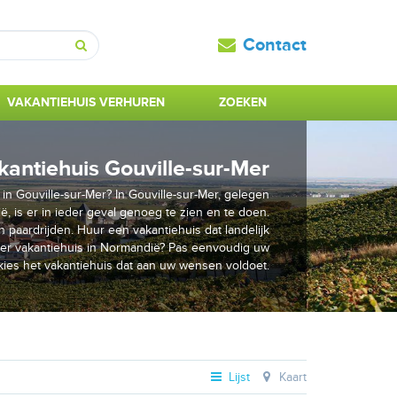
Contact
Zoeken
VAKANTIEHUIS VERHUREN
ZOEKEN
kantiehuis Gouville-sur-Mer
in Gouville-sur-Mer? In Gouville-sur-Mer, gelegen
ë, is er in ieder geval genoeg te zien en te doen.
 paardrijden. Huur een vakantiehuis dat landelijk
der vakantiehuis in Normandië? Pas eenvoudig uw
 kies het vakantiehuis dat aan uw wensen voldoet.
Lijst
Kaart