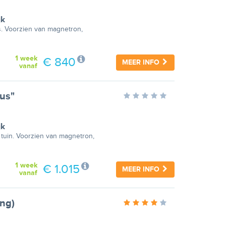
jk
as. Voorzien van magnetron,
1 week
€ 840
MEER INFO
vanaf
us"
jk
 tuin. Voorzien van magnetron,
1 week
€ 1.015
MEER INFO
vanaf
ng)