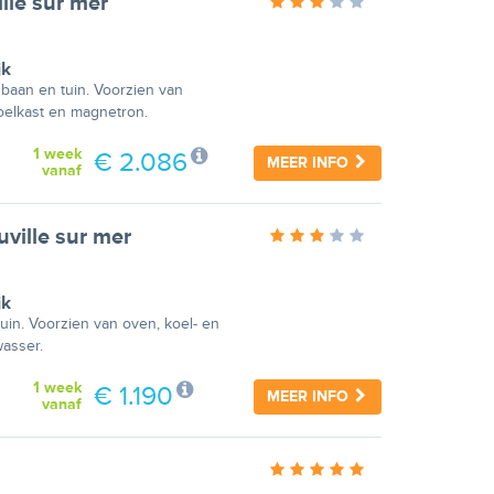
lle sur mer
jk
 baan en tuin. Voorzien van
koelkast en magnetron.
1 week
€ 2.086
MEER INFO
vanaf
ville sur mer
jk
uin. Voorzien van oven, koel- en
wasser.
1 week
€ 1.190
MEER INFO
vanaf