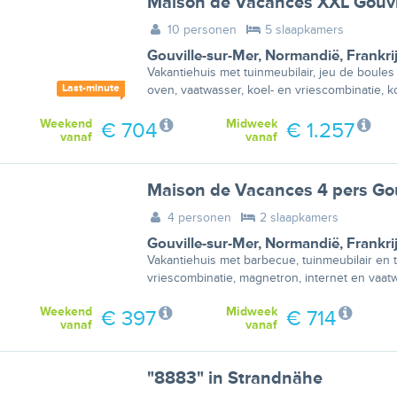
Maison de Vacances XXL Gouvi
10 personen
5 slaapkamers
Gouville-sur-Mer
,
Normandië
,
Frankri
Vakantiehuis met tuinmeubilair, jeu de boules
Last-minute
oven, vaatwasser, koel- en vriescombinatie, 
Weekend
Midweek
€ 704
€ 1.257
vanaf
vanaf
Maison de Vacances 4 pers Gou
4 personen
2 slaapkamers
Gouville-sur-Mer
,
Normandië
,
Frankri
Vakantiehuis met barbecue, tuinmeubilair en t
vriescombinatie, magnetron, internet en vaat
Weekend
Midweek
€ 397
€ 714
vanaf
vanaf
"8883" in Strandnähe