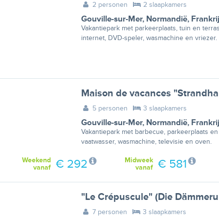
2 personen
2 slaapkamers
Gouville-sur-Mer
,
Normandië
,
Frankri
Vakantiepark met parkeerplaats, tuin en terr
internet, DVD-speler, wasmachine en vriezer.
Maison de vacances "Strandha
5 personen
3 slaapkamers
Gouville-sur-Mer
,
Normandië
,
Frankri
Vakantiepark met barbecue, parkeerplaats en
vaatwasser, wasmachine, televisie en oven.
Weekend
Midweek
€ 292
€ 581
vanaf
vanaf
"Le Crépuscule" (Die Dämmeru
7 personen
3 slaapkamers