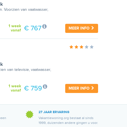
jk
on. Voorzien van vaatwasser,
1 week
€ 767
MEER INFO
vanaf
jk
ien van televisie, vaatwasser,
1 week
€ 759
MEER INFO
vanaf
27 JAAR ERVARING
 een
Vakantiewoning.org bestaat al sinds
1999, duizenden andere gingen u voor.