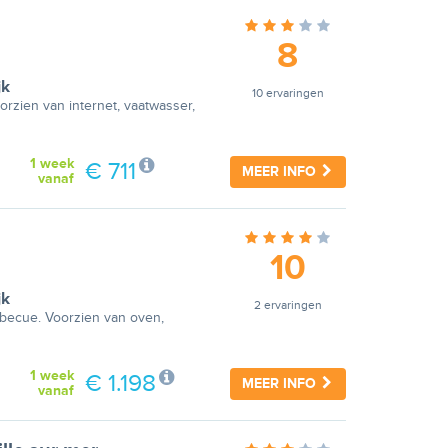
8
jk
10 ervaringen
orzien van internet, vaatwasser,
1 week
€ 711
MEER INFO
vanaf
10
jk
2 ervaringen
rbecue. Voorzien van oven,
1 week
€ 1.198
MEER INFO
vanaf