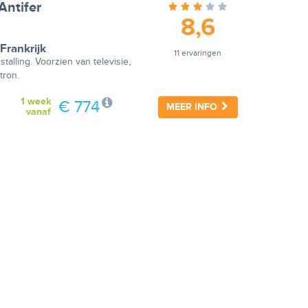
Antifer
8,6
Frankrijk
11 ervaringen
stalling. Voorzien van televisie,
tron.
1 week
€ 774
MEER INFO
vanaf