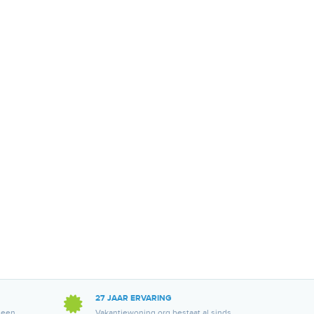
27 JAAR ERVARING
 een
Vakantiewoning.org bestaat al sinds