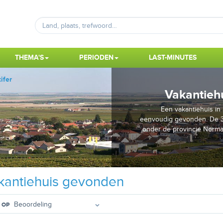
THEMA'S
PERIODEN
LAST-MINUTES
ifer
Vakantiehu
Een vakantiehuis in 
eenvoudig gevonden. De 3 v
onder de provincie Norman
antiehuis gevonden
 OP