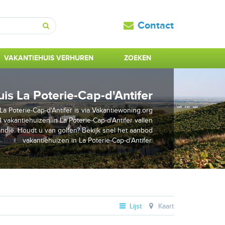
Contact
Zoeken
VAKANTIEHUIS VERHUREN
ZOEKEN
is La Poterie-Cap-d'Antifer
La Poterie-Cap-d'Antifer is via Vakantiewoning.org
akantiehuizen in La Poterie-Cap-d'Antifer vallen
dië. Houdt u van golfen? Bekijk snel het aanbod
vakantiehuizen in La Poterie-Cap-d'Antifer.
Lijst
Kaart