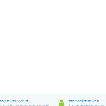
100% PRIJSGARANTIE
BEKROONDE SERVICE
Al onze prijzen komen direct van onze
Klanten beoordelen ons met