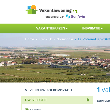
VAKANTIEHUIZEN
INSPIRATIE
Home
Frankrijk
Normandië
La Poterie-Cap-d'Ant
1
vak
VERFIJN UW ZOEKOPDRACHT
UW SELECTIE
SORTEER