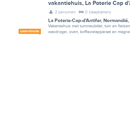
vakantiehuis, La Poterie Cap d'
2 personen
0 slaapkamers
La Poterie-Cap-d'Antifer
,
Normandië
,
Vakantiehuis met tuinmeubilair, tuin en fietsen
Last-minute
wasdroger, oven, koffiezetapparaat en magne