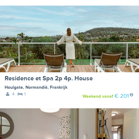
Residence et Spa 2p 4p. House
Houlgate
,
Normandië
,
Frankrijk
4
1
€ 201
Weekend
vanaf