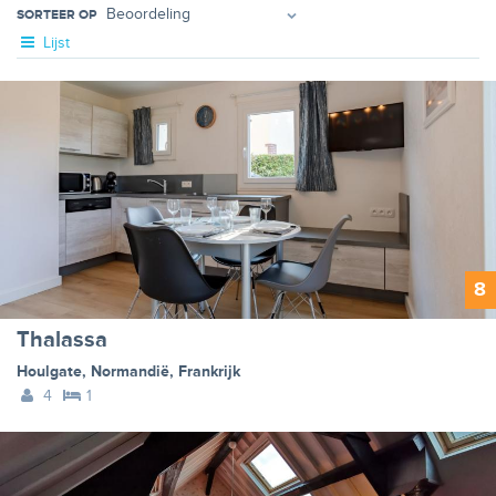
SORTEER OP
Lijst
8
Thalassa
Houlgate
,
Normandië
,
Frankrijk
4
1