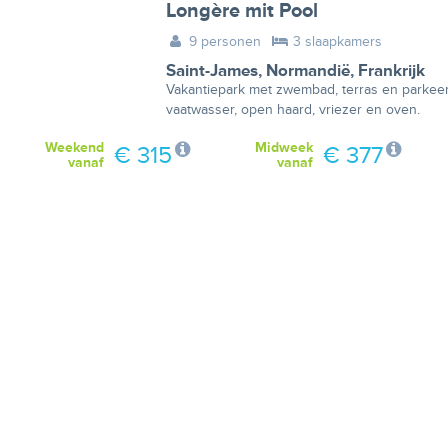
Longère mit Pool
9 personen
3 slaapkamers
Saint-James
,
Normandië
,
Frankrijk
Vakantiepark met zwembad, terras en parkeer
vaatwasser, open haard, vriezer en oven.
Weekend
Midweek
€ 315
€ 377
vanaf
vanaf