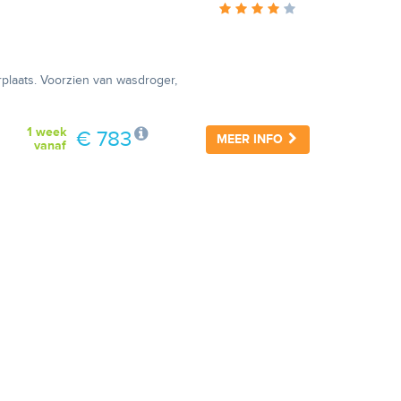
plaats. Voorzien van wasdroger,
1 week
€ 783
MEER INFO
vanaf