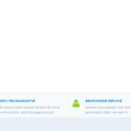
100% PRIJSGARANTIE
BEKROONDE SERVICE
Al onze prijzen komen direct van onze
Klanten beoordelen ons met
verhuurders: altijd de laagste prijs!
gemiddeld cijfer van een 9.