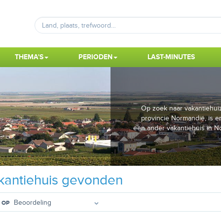
THEMA'S
PERIODEN
LAST-MINUTES
Op zoek naar vakantiehuiz
provincie Normandië, is er
een ander vakantiehuis in N
antiehuis gevonden
 OP