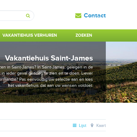
Contact
Zoeken
VAKANTIEHUIS VERHUREN
ZOEKEN
Vakantiehuis Saint-James
en in Saint-James? In Saint-James, gelegen in de
 in ieder geval genoeg te zien en te doen. Liever
ormandië? Pas eenvoudig uw selectie aan en kies
het vakantiehuis dat aan uw wensen voldoet.
Lijst
Kaart