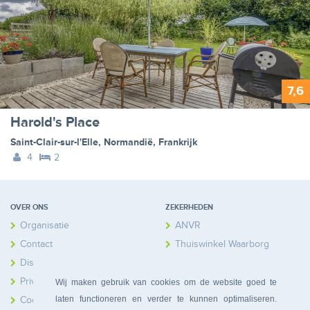
7,6
Harold's Place
Saint-Clair-sur-l'Elle
,
Normandië
,
Frankrijk
4
2
OVER ONS
ZEKERHEDEN
Organisatie
ANVR
Contact
Thuiswinkel Waarborg
Disclaimer
Calamiteitenfonds
Privacy
Wij maken gebruik van cookies om de website goed te
laten functioneren en verder te kunnen optimaliseren.
Cookies