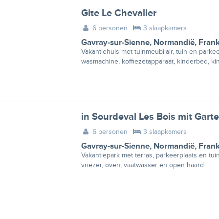
Gite Le Chevalier
6 personen
3 slaapkamers
Gavray-sur-Sienne
,
Normandië
,
Frank
Vakantiehuis met tuinmeubilair, tuin en parke
wasmachine, koffiezetapparaat, kinderbed, ki
in Sourdeval Les Bois mit Gart
6 personen
3 slaapkamers
Gavray-sur-Sienne
,
Normandië
,
Frank
Vakantiepark met terras, parkeerplaats en tui
vriezer, oven, vaatwasser en open haard.