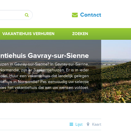
Contact
Zoeken
VAKANTIEHUIS VERHUREN
ZOEKEN
ntiehuis Gavray-sur-Sienne
izen in Gavray-sur-Sienne? In Gavray-sur-Sienne,
ormandië, zijn er 3 vakantiehuizen. Er is in ieder
oen. Huur een vakantiehuis dat landelijk gelegen
ntiehuis in Normandië? Pas eenvoudig uw selectie
kies het vakantiehuis dat aan uw wensen voldoet.
Lijst
Kaart