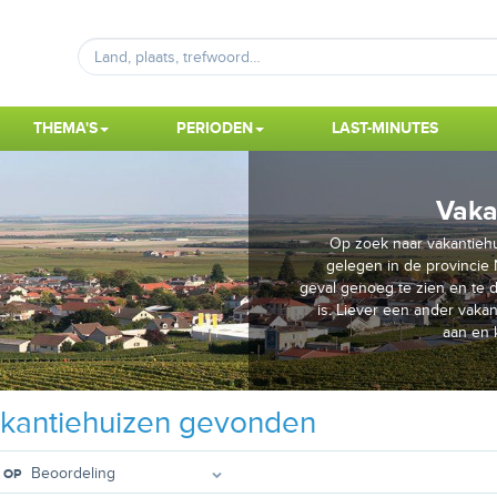
THEMA'S
PERIODEN
LAST-MINUTES
Vaka
Op zoek naar vakantiehu
gelegen in de provincie N
geval genoeg te zien en te d
is. Liever een ander vaka
aan en 
kantiehuizen gevonden
 OP