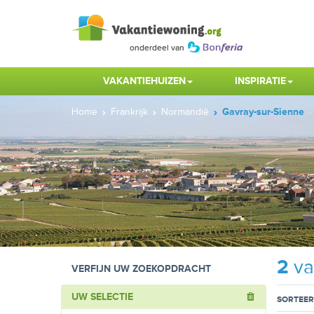
VAKANTIEHUIZEN
INSPIRATIE
Home
Frankrijk
Normandië
Gavray-sur-Sienne
2
va
VERFIJN UW ZOEKOPDRACHT
UW SELECTIE
SORTEER