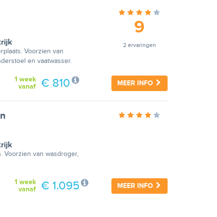
9
rijk
2 ervaringen
erplaats. Voorzien van
nderstoel en vaatwasser.
1 week
€ 810
MEER INFO
vanaf
en
rijk
n. Voorzien van wasdroger,
1 week
€ 1.095
MEER INFO
vanaf