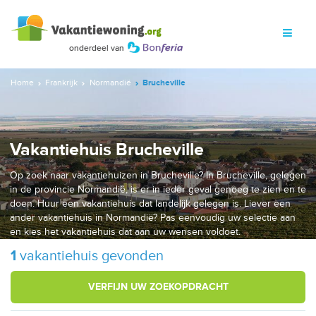
Home
Frankrijk
Normandië
Brucheville
Vakantiehuis Brucheville
Op zoek naar vakantiehuizen in Brucheville? In Brucheville, gelegen
in de provincie Normandië, is er in ieder geval genoeg te zien en te
doen. Huur een vakantiehuis dat landelijk gelegen is. Liever een
ander vakantiehuis in Normandië? Pas eenvoudig uw selectie aan
en kies het vakantiehuis dat aan uw wensen voldoet.
1
vakantiehuis gevonden
VERFIJN UW ZOEKOPDRACHT