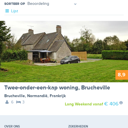
SORTEER OP
Lijst
8,9
Twee-onder-een-kap woning, Brucheville
Brucheville
,
Normandië
,
Frankrijk
6
3
€ 406
Lang Weekend
vanaf
OVER ONS
ZEKERHEDEN