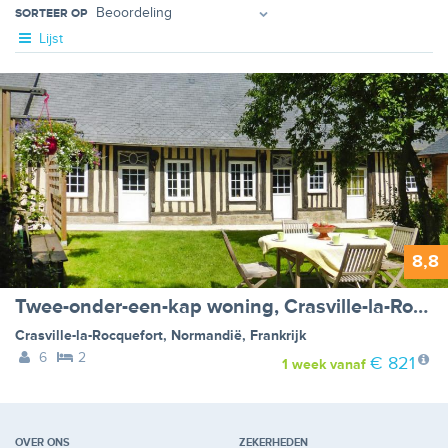
SORTEER OP
Lijst
8,8
Twee-onder-een-kap woning, Crasville-la-Rocquefort
Crasville-la-Rocquefort
,
Normandië
,
Frankrijk
6
2
€ 821
1 week
vanaf
OVER ONS
ZEKERHEDEN