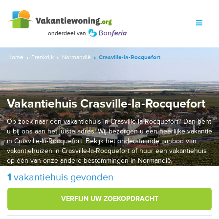
Home
Frankrijk
Normandië
Crasville-la-Rocquefort
Vakantiehuis Crasville-la-Rocquefort
Op zoek naar een vakantiehuis in Crasville-la-Rocquefort? Dan bent
u bij ons aan het juiste adres! Wij bezorgen u een heerlijke vakantie
in Crasville-la-Rocquefort. Bekijk het onderstaande aanbod van
vakantiehuizen in Crasville-la-Rocquefort of huur een vakantiehuis
op één van onze andere bestemmingen in Normandië.
1
vakantiehuis gevonden
VERFIJN UW ZOEKOPDRACHT